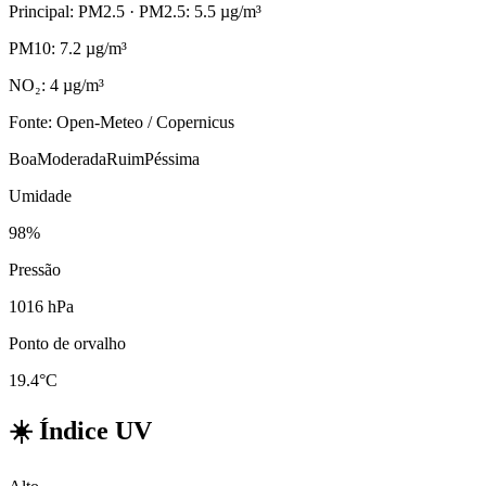
Principal: PM2.5
· PM2.5: 5.5 µg/m³
PM10: 7.2 µg/m³
NO₂: 4 µg/m³
Fonte: Open-Meteo / Copernicus
Boa
Moderada
Ruim
Péssima
Umidade
98%
Pressão
1016 hPa
Ponto de orvalho
19.4°C
☀️
Índice UV