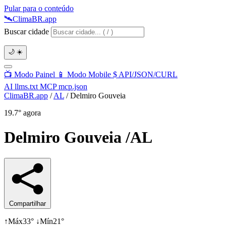
Pular para o conteúdo
🛰️
Clima
BR
.app
Buscar cidade
🌙
☀️
📺
Modo Painel
📱
Modo Mobile
$
API/JSON/CURL
AI
llms.txt
MCP
mcp.json
ClimaBR.app
/
AL
/
Delmiro Gouveia
19.7°
agora
Delmiro Gouveia
/AL
Compartilhar
↑
Máx
33°
↓
Mín
21°