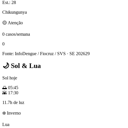
Est.: 28
Chikungunya
🟡 Atenção
0 casos/semana
0
Fonte: InfoDengue / Fiocruz / SVS
· SE 202629
🌙
Sol & Lua
Sol hoje
🌅
05:45
🌇
17:30
11.7h de luz
❄️ Inverno
Lua