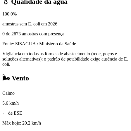
💧
Qualidade da água
100,0%
amostras sem E. coli em 2026
0
de
2673
amostras com presença
Fonte: SISAGUA / Ministério da Saúde
Vigilância em todas as formas de abastecimento (rede, poços e
soluções alternativas); o padrão de potabilidade exige ausência de E.
coli.
🌬️
Vento
Calmo
5.6
km/h
← de ESE
Máx hoje:
20.2 km/h