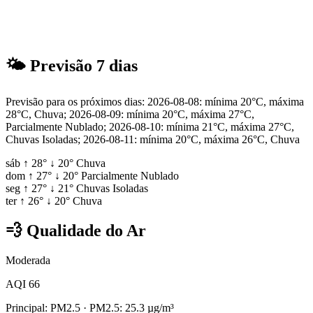
🌤
Previsão 7 dias
Previsão para os próximos dias: 2026-08-08: mínima 20°C, máxima
28°C, Chuva; 2026-08-09: mínima 20°C, máxima 27°C,
Parcialmente Nublado; 2026-08-10: mínima 21°C, máxima 27°C,
Chuvas Isoladas; 2026-08-11: mínima 20°C, máxima 26°C, Chuva
sáb
↑
28°
↓
20°
Chuva
dom
↑
27°
↓
20°
Parcialmente Nublado
seg
↑
27°
↓
21°
Chuvas Isoladas
ter
↑
26°
↓
20°
Chuva
💨
Qualidade do Ar
Moderada
AQI 66
Principal: PM2.5
· PM2.5: 25.3 µg/m³