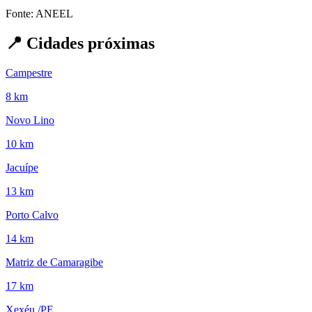
Fonte: ANEEL
📍
Cidades próximas
Campestre
8 km
Novo Lino
10 km
Jacuípe
13 km
Porto Calvo
14 km
Matriz de Camaragibe
17 km
Xexéu /PE