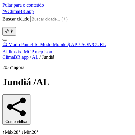
Pular para o conteúdo
🛰️
Clima
BR
.app
Buscar cidade
🌙
☀️
📺
Modo Painel
📱
Modo Mobile
$
API/JSON/CURL
AI
llms.txt
MCP
mcp.json
ClimaBR.app
/
AL
/
Jundiá
20.6°
agora
Jundiá
/AL
Compartilhar
↑
Máx
28°
↓
Mín
20°