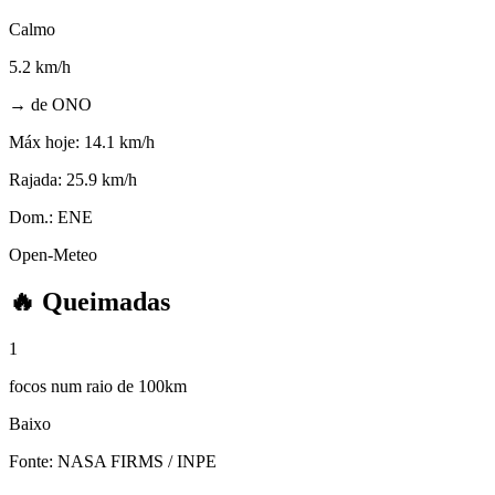
Calmo
5.2
km/h
→ de ONO
Máx hoje:
14.1 km/h
Rajada:
25.9 km/h
Dom.:
ENE
Open-Meteo
🔥
Queimadas
1
focos num raio de 100km
Baixo
Fonte: NASA FIRMS / INPE