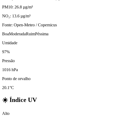
PM10: 26.8 µg/m³
NO₂: 13.6 µg/m³
Fonte: Open-Meteo / Copernicus
Boa
Moderada
Ruim
Péssima
Umidade
97%
Pressão
1016 hPa
Ponto de orvalho
20.1°C
☀️
Índice UV
Alto