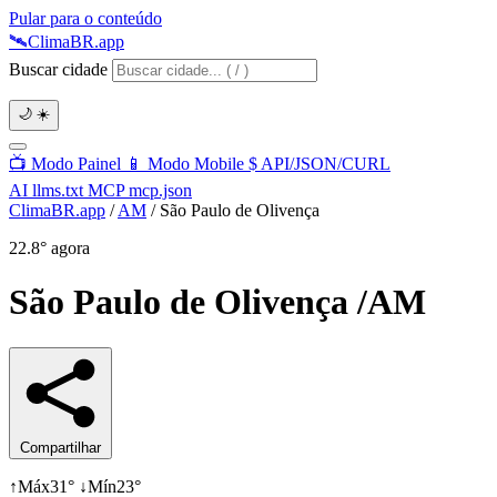
Pular para o conteúdo
🛰️
Clima
BR
.app
Buscar cidade
🌙
☀️
📺
Modo Painel
📱
Modo Mobile
$
API/JSON/CURL
AI
llms.txt
MCP
mcp.json
ClimaBR.app
/
AM
/
São Paulo de Olivença
22.8°
agora
São Paulo de Olivença
/AM
Compartilhar
↑
Máx
31°
↓
Mín
23°