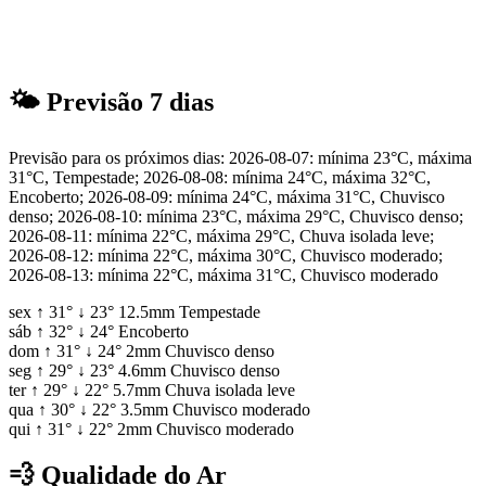
🌤
Previsão 7 dias
Previsão para os próximos dias: 2026-08-07: mínima 23°C, máxima
31°C, Tempestade; 2026-08-08: mínima 24°C, máxima 32°C,
Encoberto; 2026-08-09: mínima 24°C, máxima 31°C, Chuvisco
denso; 2026-08-10: mínima 23°C, máxima 29°C, Chuvisco denso;
2026-08-11: mínima 22°C, máxima 29°C, Chuva isolada leve;
2026-08-12: mínima 22°C, máxima 30°C, Chuvisco moderado;
2026-08-13: mínima 22°C, máxima 31°C, Chuvisco moderado
sex
↑
31°
↓
23°
12.5mm
Tempestade
sáb
↑
32°
↓
24°
Encoberto
dom
↑
31°
↓
24°
2mm
Chuvisco denso
seg
↑
29°
↓
23°
4.6mm
Chuvisco denso
ter
↑
29°
↓
22°
5.7mm
Chuva isolada leve
qua
↑
30°
↓
22°
3.5mm
Chuvisco moderado
qui
↑
31°
↓
22°
2mm
Chuvisco moderado
💨
Qualidade do Ar