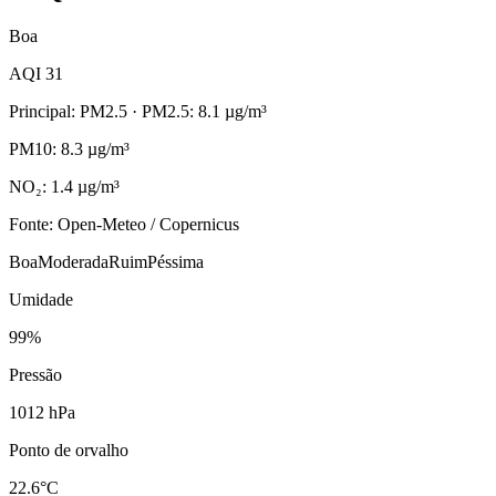
Boa
AQI 31
Principal: PM2.5
· PM2.5: 8.1 µg/m³
PM10: 8.3 µg/m³
NO₂: 1.4 µg/m³
Fonte: Open-Meteo / Copernicus
Boa
Moderada
Ruim
Péssima
Umidade
99%
Pressão
1012 hPa
Ponto de orvalho
22.6°C