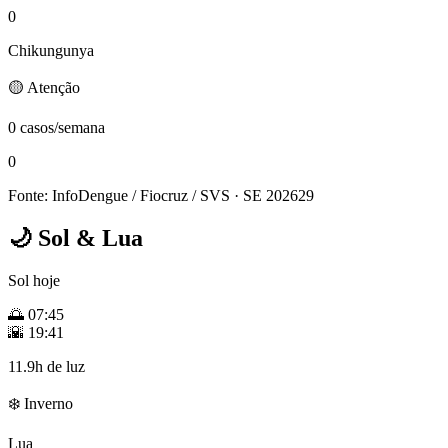
0
Chikungunya
🟡 Atenção
0 casos/semana
0
Fonte: InfoDengue / Fiocruz / SVS
· SE 202629
🌙
Sol & Lua
Sol hoje
🌅
07:45
🌇
19:41
11.9h de luz
❄️ Inverno
Lua