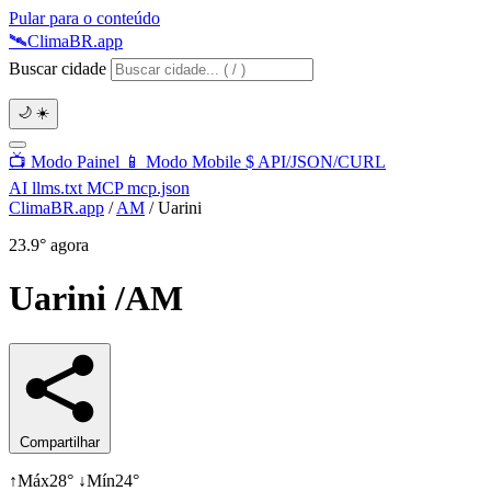
Pular para o conteúdo
🛰️
Clima
BR
.app
Buscar cidade
🌙
☀️
📺
Modo Painel
📱
Modo Mobile
$
API/JSON/CURL
AI
llms.txt
MCP
mcp.json
ClimaBR.app
/
AM
/
Uarini
23.9°
agora
Uarini
/AM
Compartilhar
↑
Máx
28°
↓
Mín
24°