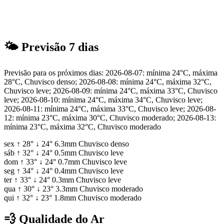
🌤
Previsão 7 dias
Previsão para os próximos dias: 2026-08-07: mínima 24°C, máxima
28°C, Chuvisco denso; 2026-08-08: mínima 24°C, máxima 32°C,
Chuvisco leve; 2026-08-09: mínima 24°C, máxima 33°C, Chuvisco
leve; 2026-08-10: mínima 24°C, máxima 34°C, Chuvisco leve;
2026-08-11: mínima 24°C, máxima 33°C, Chuvisco leve; 2026-08-
12: mínima 23°C, máxima 30°C, Chuvisco moderado; 2026-08-13:
mínima 23°C, máxima 32°C, Chuvisco moderado
sex
↑
28°
↓
24°
6.3mm
Chuvisco denso
sáb
↑
32°
↓
24°
0.5mm
Chuvisco leve
dom
↑
33°
↓
24°
0.7mm
Chuvisco leve
seg
↑
34°
↓
24°
0.4mm
Chuvisco leve
ter
↑
33°
↓
24°
0.3mm
Chuvisco leve
qua
↑
30°
↓
23°
3.3mm
Chuvisco moderado
qui
↑
32°
↓
23°
1.8mm
Chuvisco moderado
💨
Qualidade do Ar