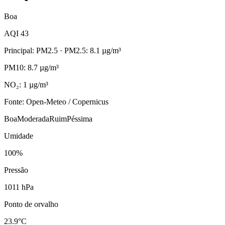
Boa
AQI 43
Principal: PM2.5
· PM2.5: 8.1 µg/m³
PM10: 8.7 µg/m³
NO₂: 1 µg/m³
Fonte: Open-Meteo / Copernicus
Boa
Moderada
Ruim
Péssima
Umidade
100%
Pressão
1011 hPa
Ponto de orvalho
23.9°C