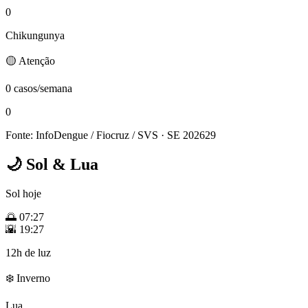
0
Chikungunya
🟡 Atenção
0 casos/semana
0
Fonte: InfoDengue / Fiocruz / SVS
· SE 202629
🌙
Sol & Lua
Sol hoje
🌅
07:27
🌇
19:27
12h de luz
❄️ Inverno
Lua