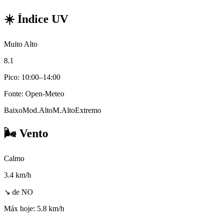
☀️
Índice UV
Muito Alto
8.1
Pico: 10:00–14:00
Fonte: Open-Meteo
Baixo
Mod.
Alto
M.Alto
Extremo
🌬️
Vento
Calmo
3.4
km/h
↘ de NO
Máx hoje:
5.8 km/h