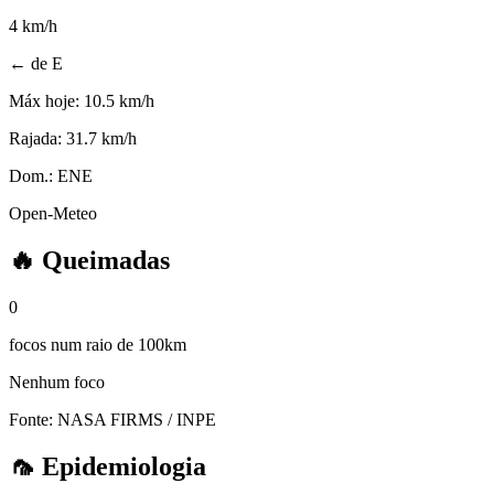
4
km/h
← de E
Máx hoje:
10.5 km/h
Rajada:
31.7 km/h
Dom.:
ENE
Open-Meteo
🔥
Queimadas
0
focos num raio de 100km
Nenhum foco
Fonte: NASA FIRMS / INPE
🦟
Epidemiologia