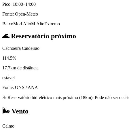
Pico: 10:00–14:00
Fonte: Open-Meteo
Baixo
Mod.
Alto
M.Alto
Extremo
🌊
Reservatório próximo
Cachoeira Caldeirao
114.5%
17.7km de distância
estável
Fonte: ONS / ANA
⚠
Reservatório hidrelétrico mais próximo (18km). Pode não ser o sis
🌬️
Vento
Calmo