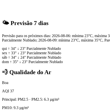
🌤
Previsão 7 dias
Previsão para os próximos dias: 2026-08-06: mínima 23°C, máxima
Parcialmente Nublado; 2026-08-09: mínima 23°C, máxima 35°C, Par
qui
↑
34°
↓
23°
Parcialmente Nublado
sex
↑
33°
↓
23°
Parcialmente Nublado
sáb
↑
34°
↓
24°
Parcialmente Nublado
dom
↑
35°
↓
23°
Parcialmente Nublado
💨
Qualidade do Ar
Boa
AQI 37
Principal: PM2.5
· PM2.5: 6.3 µg/m³
PM10: 9.3 µg/m³