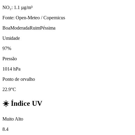
NO₂: 1.1 µg/m³
Fonte: Open-Meteo / Copernicus
Boa
Moderada
Ruim
Péssima
Umidade
97%
Pressão
1014 hPa
Ponto de orvalho
22.9°C
☀️
Índice UV
Muito Alto
8.4