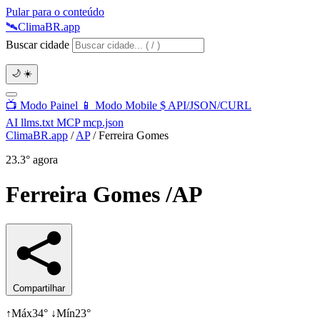
Pular para o conteúdo
🛰️
Clima
BR
.app
Buscar cidade
🌙
☀️
📺
Modo Painel
📱
Modo Mobile
$
API/JSON/CURL
AI
llms.txt
MCP
mcp.json
ClimaBR.app
/
AP
/
Ferreira Gomes
23.3°
agora
Ferreira Gomes
/AP
Compartilhar
↑
Máx
34°
↓
Mín
23°