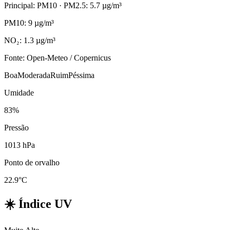
Principal: PM10
· PM2.5: 5.7 µg/m³
PM10: 9 µg/m³
NO₂: 1.3 µg/m³
Fonte: Open-Meteo / Copernicus
Boa
Moderada
Ruim
Péssima
Umidade
83%
Pressão
1013 hPa
Ponto de orvalho
22.9°C
☀️
Índice UV