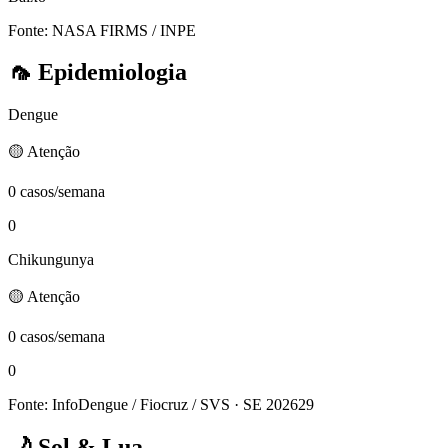
Fonte: NASA FIRMS / INPE
🦟
Epidemiologia
Dengue
🟡 Atenção
0 casos/semana
0
Chikungunya
🟡 Atenção
0 casos/semana
0
Fonte: InfoDengue / Fiocruz / SVS
· SE 202629
🌙
Sol & Lua