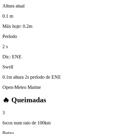
Altura atual
0.1
m
Máx hoje: 0.2m
Período
2
s
Dir.: ENE
Swell
0.1m
altura
2s
período
de
ENE
Open-Meteo Marine
🔥
Queimadas
3
focos num raio de 100km
Baixo