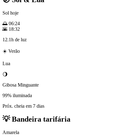
Sol hoje
🌅
06:24
🌇
18:32
12.1h de luz
☀️ Verão
Lua
🌖
Gibosa Minguante
99% iluminada
Próx. cheia em 7 dias
💡
Bandeira tarifária
Amarela