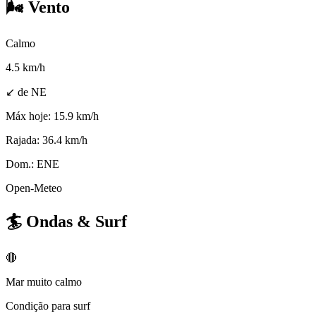
🌬️
Vento
Calmo
4.5
km/h
↙ de NE
Máx hoje:
15.9 km/h
Rajada:
36.4 km/h
Dom.:
ENE
Open-Meteo
🏄
Ondas & Surf
🔴
Mar muito calmo
Condição para surf