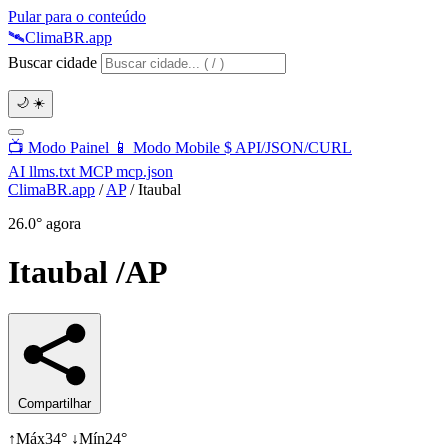
Pular para o conteúdo
🛰️
Clima
BR
.app
Buscar cidade
🌙
☀️
📺
Modo Painel
📱
Modo Mobile
$
API/JSON/CURL
AI
llms.txt
MCP
mcp.json
ClimaBR.app
/
AP
/
Itaubal
26.0°
agora
Itaubal
/AP
Compartilhar
↑
Máx
34°
↓
Mín
24°