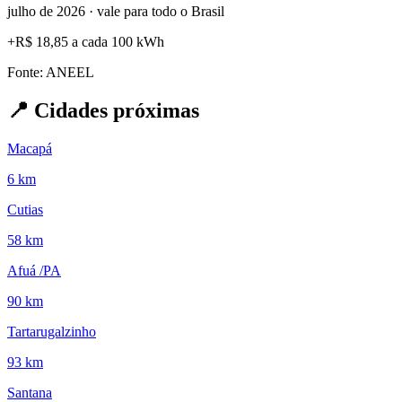
julho de 2026 · vale para todo o Brasil
+
R$ 18,85
a cada 100 kWh
Fonte: ANEEL
📍
Cidades próximas
Macapá
6 km
Cutias
58 km
Afuá /PA
90 km
Tartarugalzinho
93 km
Santana