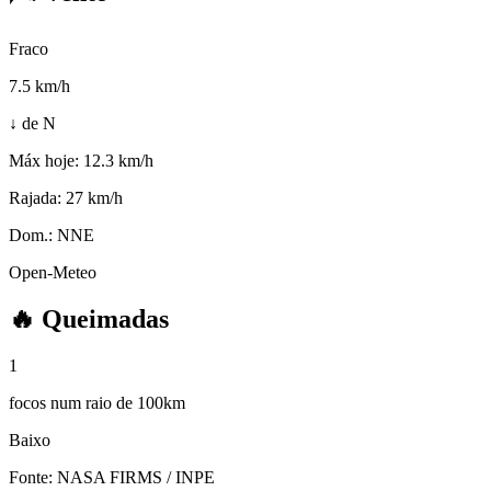
Fraco
7.5
km/h
↓ de N
Máx hoje:
12.3 km/h
Rajada:
27 km/h
Dom.:
NNE
Open-Meteo
🔥
Queimadas
1
focos num raio de 100km
Baixo
Fonte: NASA FIRMS / INPE