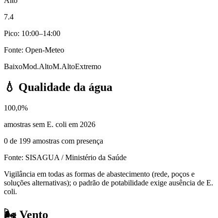
Alto
7.4
Pico: 10:00–14:00
Fonte: Open-Meteo
Baixo
Mod.
Alto
M.Alto
Extremo
💧
Qualidade da água
100,0%
amostras sem E. coli em 2026
0
de
199
amostras com presença
Fonte: SISAGUA / Ministério da Saúde
Vigilância em todas as formas de abastecimento (rede, poços e
soluções alternativas); o padrão de potabilidade exige ausência de E.
coli.
🌬️
Vento