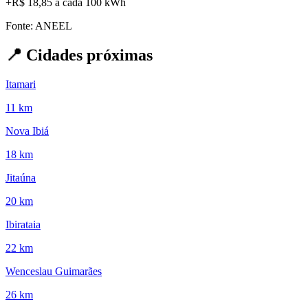
+
R$ 18,85
a cada 100 kWh
Fonte: ANEEL
📍
Cidades próximas
Itamari
11 km
Nova Ibiá
18 km
Jitaúna
20 km
Ibirataia
22 km
Wenceslau Guimarães
26 km