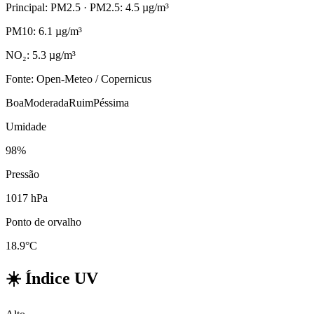
Principal: PM2.5
· PM2.5: 4.5 µg/m³
PM10: 6.1 µg/m³
NO₂: 5.3 µg/m³
Fonte: Open-Meteo / Copernicus
Boa
Moderada
Ruim
Péssima
Umidade
98%
Pressão
1017 hPa
Ponto de orvalho
18.9°C
☀️
Índice UV