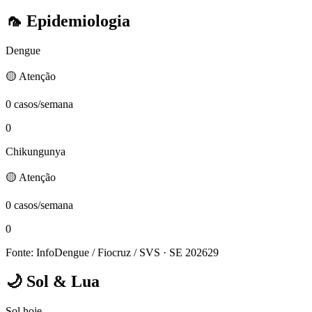
🦟
Epidemiologia
Dengue
🟡 Atenção
0 casos/semana
0
Chikungunya
🟡 Atenção
0 casos/semana
0
Fonte: InfoDengue / Fiocruz / SVS
· SE 202629
🌙
Sol & Lua
Sol hoje