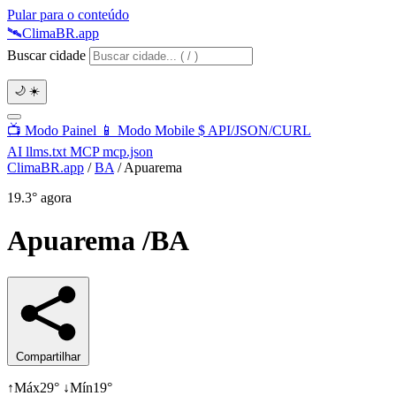
Pular para o conteúdo
🛰️
Clima
BR
.app
Buscar cidade
🌙
☀️
📺
Modo Painel
📱
Modo Mobile
$
API/JSON/CURL
AI
llms.txt
MCP
mcp.json
ClimaBR.app
/
BA
/
Apuarema
19.3°
agora
Apuarema
/BA
Compartilhar
↑
Máx
29°
↓
Mín
19°