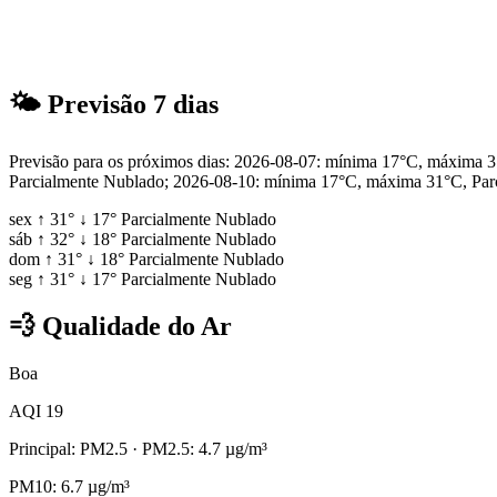
🌤
Previsão 7 dias
Previsão para os próximos dias: 2026-08-07: mínima 17°C, máxima
Parcialmente Nublado; 2026-08-10: mínima 17°C, máxima 31°C, Par
sex
↑
31°
↓
17°
Parcialmente Nublado
sáb
↑
32°
↓
18°
Parcialmente Nublado
dom
↑
31°
↓
18°
Parcialmente Nublado
seg
↑
31°
↓
17°
Parcialmente Nublado
💨
Qualidade do Ar
Boa
AQI 19
Principal: PM2.5
· PM2.5: 4.7 µg/m³
PM10: 6.7 µg/m³