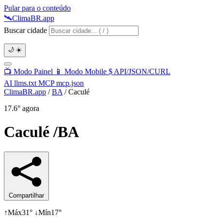
Pular para o conteúdo
🛰️
Clima
BR
.app
Buscar cidade
🌙
☀️
📺
Modo Painel
📱
Modo Mobile
$
API/JSON/CURL
AI
llms.txt
MCP
mcp.json
ClimaBR.app
/
BA
/
Caculé
17.6°
agora
Caculé
/BA
Compartilhar
↑
Máx
31°
↓
Mín
17°