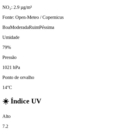
NO₂: 2.9 µg/m³
Fonte: Open-Meteo / Copernicus
Boa
Moderada
Ruim
Péssima
Umidade
79%
Pressão
1021 hPa
Ponto de orvalho
14°C
☀️
Índice UV
Alto
7.2