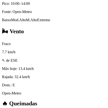
Pico: 10:00–14:00
Fonte: Open-Meteo
Baixo
Mod.
Alto
M.Alto
Extremo
🌬️
Vento
Fraco
7.7
km/h
↖ de ESE
Máx hoje:
13.4 km/h
Rajada:
32.4 km/h
Dom.:
E
Open-Meteo
🔥
Queimadas