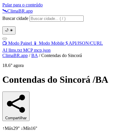
Pular para o conteúdo
🛰️
Clima
BR
.app
Buscar cidade
🌙
☀️
📺
Modo Painel
📱
Modo Mobile
$
API/JSON/CURL
AI
llms.txt
MCP
mcp.json
ClimaBR.app
/
BA
/
Contendas do Sincorá
18.6°
agora
Contendas do Sincorá
/BA
Compartilhar
↑
Máx
29°
↓
Mín
16°