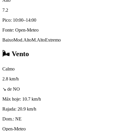
Alto
7.2
Pico: 10:00–14:00
Fonte: Open-Meteo
Baixo
Mod.
Alto
M.Alto
Extremo
🌬️
Vento
Calmo
2.8
km/h
↘ de NO
Máx hoje:
10.7 km/h
Rajada:
20.9 km/h
Dom.:
NE
Open-Meteo