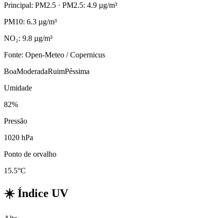
Principal: PM2.5
· PM2.5: 4.9 µg/m³
PM10: 6.3 µg/m³
NO₂: 9.8 µg/m³
Fonte: Open-Meteo / Copernicus
Boa
Moderada
Ruim
Péssima
Umidade
82%
Pressão
1020 hPa
Ponto de orvalho
15.5°C
☀️
Índice UV