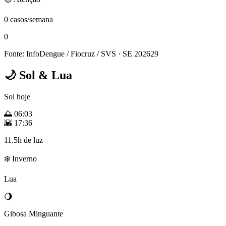
0 casos/semana
0
Fonte: InfoDengue / Fiocruz / SVS
· SE 202629
🌙
Sol & Lua
Sol hoje
🌅
06:03
🌇
17:36
11.5h de luz
❄️ Inverno
Lua
🌖
Gibosa Minguante