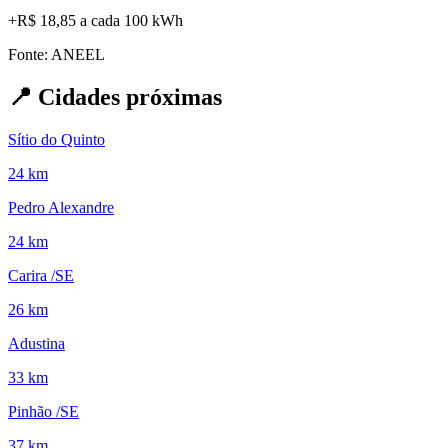
+
R$ 18,85
a cada 100 kWh
Fonte: ANEEL
📍
Cidades próximas
Sítio do Quinto
24 km
Pedro Alexandre
24 km
Carira /SE
26 km
Adustina
33 km
Pinhão /SE
37 km