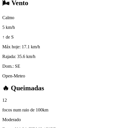
🌬️
Vento
Calmo
5
km/h
↑ de S
Máx hoje:
17.1 km/h
Rajada:
35.6 km/h
Dom.:
SE
Open-Meteo
🔥
Queimadas
12
focos num raio de 100km
Moderado