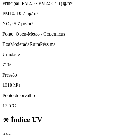
Principal: PM2.5
· PM2.5: 7.3 µg/m³
PM10: 10.7 µg/m³
NO₂: 5.7 µg/m³
Fonte: Open-Meteo / Copernicus
Boa
Moderada
Ruim
Péssima
Umidade
71%
Pressão
1018 hPa
Ponto de orvalho
17.5°C
☀️
Índice UV