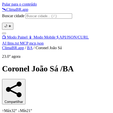
Pular para o conteúdo
🛰️
Clima
BR
.app
Buscar cidade
🌙
☀️
📺
Modo Painel
📱
Modo Mobile
$
API/JSON/CURL
AI
llms.txt
MCP
mcp.json
ClimaBR.app
/
BA
/
Coronel João Sá
23.0°
agora
Coronel João Sá
/BA
Compartilhar
↑
Máx
32°
↓
Mín
21°