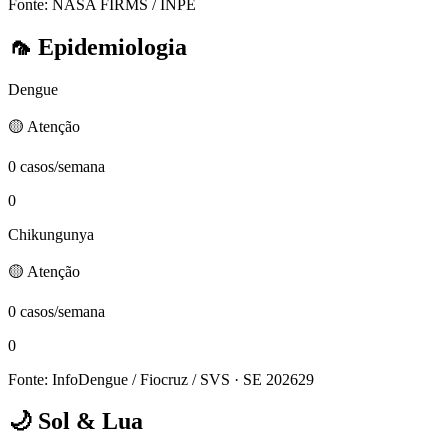
Fonte: NASA FIRMS / INPE
🦟
Epidemiologia
Dengue
🟡 Atenção
0 casos/semana
0
Chikungunya
🟡 Atenção
0 casos/semana
0
Fonte: InfoDengue / Fiocruz / SVS
· SE 202629
🌙
Sol & Lua