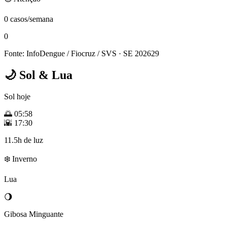
0 casos/semana
0
Fonte: InfoDengue / Fiocruz / SVS
· SE 202629
🌙
Sol & Lua
Sol hoje
🌅
05:58
🌇
17:30
11.5h de luz
❄️ Inverno
Lua
🌖
Gibosa Minguante