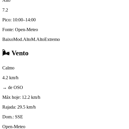
Alto
7.2
Pico: 10:00–14:00
Fonte: Open-Meteo
Baixo
Mod.
Alto
M.Alto
Extremo
🌬️
Vento
Calmo
4.2
km/h
→ de OSO
Máx hoje:
12.2 km/h
Rajada:
29.5 km/h
Dom.:
SSE
Open-Meteo