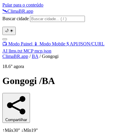
Pular para o conteúdo
🛰️
Clima
BR
.app
Buscar cidade
🌙
☀️
📺
Modo Painel
📱
Modo Mobile
$
API/JSON/CURL
AI
llms.txt
MCP
mcp.json
ClimaBR.app
/
BA
/
Gongogi
18.6°
agora
Gongogi
/BA
Compartilhar
↑
Máx
30°
↓
Mín
19°