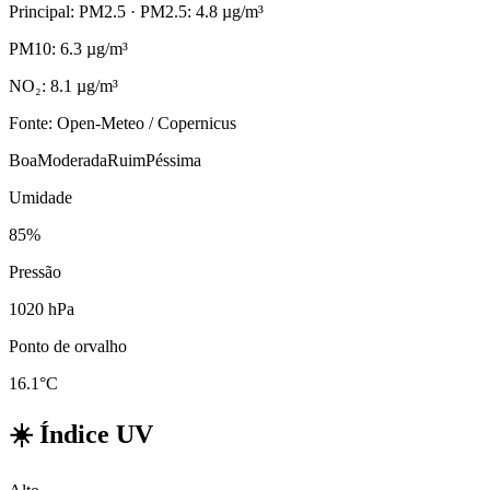
Principal: PM2.5
· PM2.5: 4.8 µg/m³
PM10: 6.3 µg/m³
NO₂: 8.1 µg/m³
Fonte: Open-Meteo / Copernicus
Boa
Moderada
Ruim
Péssima
Umidade
85%
Pressão
1020 hPa
Ponto de orvalho
16.1°C
☀️
Índice UV