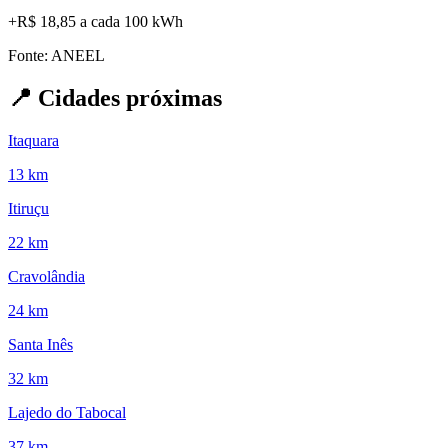
+
R$ 18,85
a cada 100 kWh
Fonte: ANEEL
📍
Cidades próximas
Itaquara
13 km
Itiruçu
22 km
Cravolândia
24 km
Santa Inês
32 km
Lajedo do Tabocal
37 km