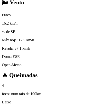
🌬️
Vento
Fraco
16.2
km/h
↖ de SE
Máx hoje:
17.5 km/h
Rajada:
37.1 km/h
Dom.:
ESE
Open-Meteo
🔥
Queimadas
4
focos num raio de 100km
Baixo