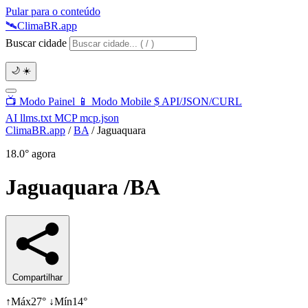
Pular para o conteúdo
🛰️
Clima
BR
.app
Buscar cidade
🌙
☀️
📺
Modo Painel
📱
Modo Mobile
$
API/JSON/CURL
AI
llms.txt
MCP
mcp.json
ClimaBR.app
/
BA
/
Jaguaquara
18.0°
agora
Jaguaquara
/BA
Compartilhar
↑
Máx
27°
↓
Mín
14°