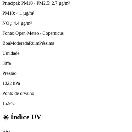
Principal: PM10
· PM2.5: 2.7 µg/m³
PM10: 4.1 µg/m³
NO₂: 4.4 µg/m³
Fonte: Open-Meteo / Copernicus
Boa
Moderada
Ruim
Péssima
Umidade
88%
Pressão
1022 hPa
Ponto de orvalho
15.9°C
☀️
Índice UV