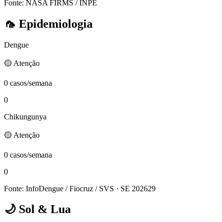
Fonte: NASA FIRMS / INPE
🦟
Epidemiologia
Dengue
🟡 Atenção
0 casos/semana
0
Chikungunya
🟡 Atenção
0 casos/semana
0
Fonte: InfoDengue / Fiocruz / SVS
· SE 202629
🌙
Sol & Lua