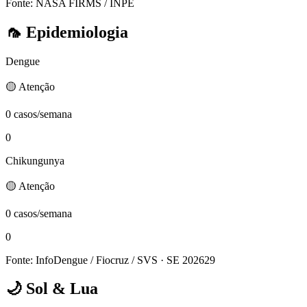
Fonte: NASA FIRMS / INPE
🦟
Epidemiologia
Dengue
🟡 Atenção
0 casos/semana
0
Chikungunya
🟡 Atenção
0 casos/semana
0
Fonte: InfoDengue / Fiocruz / SVS
· SE 202629
🌙
Sol & Lua