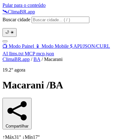
Pular para o conteúdo
🛰️
Clima
BR
.app
Buscar cidade
🌙
☀️
📺
Modo Painel
📱
Modo Mobile
$
API/JSON/CURL
AI
llms.txt
MCP
mcp.json
ClimaBR.app
/
BA
/
Macarani
19.2°
agora
Macarani
/BA
Compartilhar
↑
Máx
31°
↓
Mín
17°