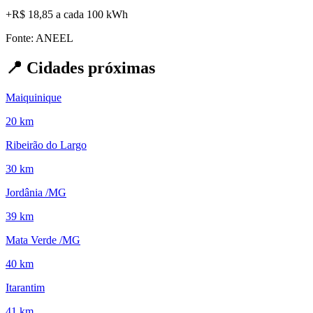
+
R$ 18,85
a cada 100 kWh
Fonte: ANEEL
📍
Cidades próximas
Maiquinique
20 km
Ribeirão do Largo
30 km
Jordânia /MG
39 km
Mata Verde /MG
40 km
Itarantim
41 km