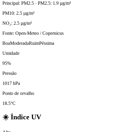
Principal: PM2.5
· PM2.5: 1.9 µg/m³
PM10: 2.5 µg/m³
NO₂: 2.5 µg/m³
Fonte: Open-Meteo / Copernicus
Boa
Moderada
Ruim
Péssima
Umidade
95%
Pressão
1017 hPa
Ponto de orvalho
18.5°C
☀️
Índice UV