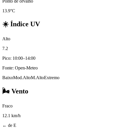
Ponto de orvalho
13.9°C
☀️
Índice UV
Alto
7.2
Pico: 10:00–14:00
Fonte: Open-Meteo
Baixo
Mod.
Alto
M.Alto
Extremo
🌬️
Vento
Fraco
12.1
km/h
← de E