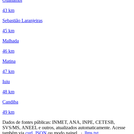
Guanambi
43 km
Sebastião Laranjeiras
45 km
Malhada
46 km
Matina
47 km
Iuiu
48 km
Candiba
49 km
Dados de fontes públicas: INMET, ANA, INPE, CETESB,
SVS/MS, ANEEL e outros, atualizados automaticamente. Acesse
também via
curl, JSON
ou modo painel. ·
llms.txt