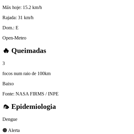
Máx hoje:
15.2 km/h
Rajada:
31 km/h
Dom.:
E
Open-Meteo
🔥
Queimadas
3
focos num raio de 100km
Baixo
Fonte: NASA FIRMS / INPE
🦟
Epidemiologia
Dengue
🟠 Alerta