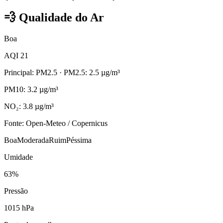
💨
Qualidade do Ar
Boa
AQI 21
Principal: PM2.5
· PM2.5: 2.5 µg/m³
PM10: 3.2 µg/m³
NO₂: 3.8 µg/m³
Fonte: Open-Meteo / Copernicus
Boa
Moderada
Ruim
Péssima
Umidade
63%
Pressão
1015 hPa