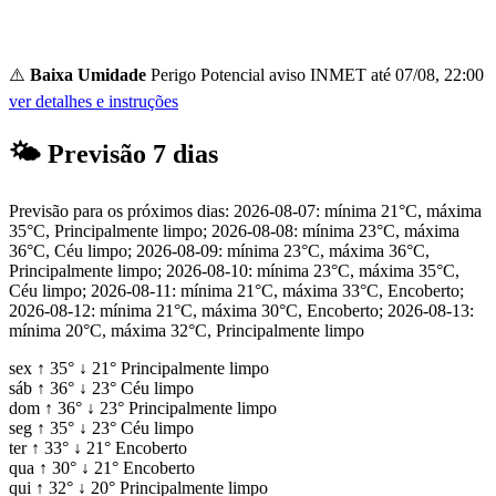
⚠️
Baixa Umidade
Perigo Potencial
aviso INMET até 07/08, 22:00
ver detalhes e instruções
🌤
Previsão 7 dias
Previsão para os próximos dias: 2026-08-07: mínima 21°C, máxima
35°C, Principalmente limpo; 2026-08-08: mínima 23°C, máxima
36°C, Céu limpo; 2026-08-09: mínima 23°C, máxima 36°C,
Principalmente limpo; 2026-08-10: mínima 23°C, máxima 35°C,
Céu limpo; 2026-08-11: mínima 21°C, máxima 33°C, Encoberto;
2026-08-12: mínima 21°C, máxima 30°C, Encoberto; 2026-08-13:
mínima 20°C, máxima 32°C, Principalmente limpo
sex
↑
35°
↓
21°
Principalmente limpo
sáb
↑
36°
↓
23°
Céu limpo
dom
↑
36°
↓
23°
Principalmente limpo
seg
↑
35°
↓
23°
Céu limpo
ter
↑
33°
↓
21°
Encoberto
qua
↑
30°
↓
21°
Encoberto
qui
↑
32°
↓
20°
Principalmente limpo