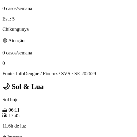
0 casos/semana
Est.: 5
Chikungunya
🟡 Atenção
0 casos/semana
0
Fonte: InfoDengue / Fiocruz / SVS
· SE 202629
🌙
Sol & Lua
Sol hoje
🌅
06:11
🌇
17:45
11.6h de luz