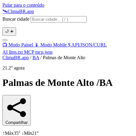
Pular para o conteúdo
🛰️
Clima
BR
.app
Buscar cidade
🌙
☀️
📺
Modo Painel
📱
Modo Mobile
$
API/JSON/CURL
AI
llms.txt
MCP
mcp.json
ClimaBR.app
/
BA
/
Palmas de Monte Alto
21.2°
agora
Palmas de Monte Alto
/BA
Compartilhar
↑
Máx
35°
↓
Mín
21°