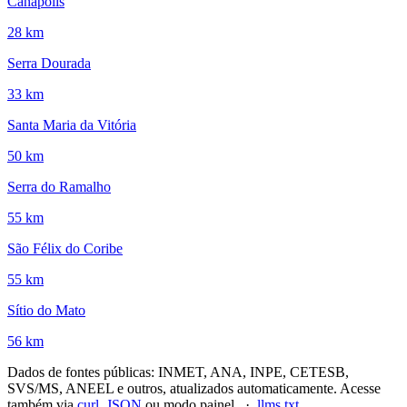
Canápolis
28 km
Serra Dourada
33 km
Santa Maria da Vitória
50 km
Serra do Ramalho
55 km
São Félix do Coribe
55 km
Sítio do Mato
56 km
Dados de fontes públicas: INMET, ANA, INPE, CETESB,
SVS/MS, ANEEL e outros, atualizados automaticamente. Acesse
também via
curl, JSON
ou modo painel. ·
llms.txt