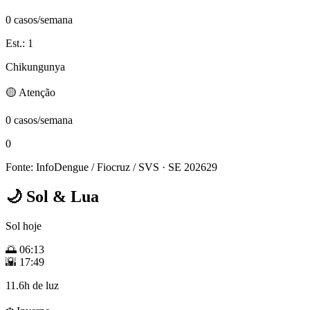
0 casos/semana
Est.: 1
Chikungunya
🟡 Atenção
0 casos/semana
0
Fonte: InfoDengue / Fiocruz / SVS
· SE 202629
🌙
Sol & Lua
Sol hoje
🌅
06:13
🌇
17:49
11.6h de luz