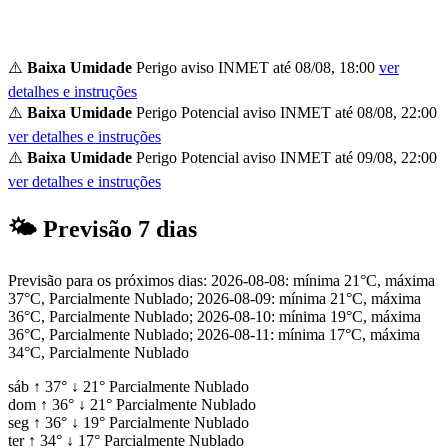
⚠️
Baixa Umidade
Perigo
aviso INMET até 08/08, 18:00
ver
detalhes e instruções
⚠️
Baixa Umidade
Perigo Potencial
aviso INMET até 08/08, 22:00
ver detalhes e instruções
⚠️
Baixa Umidade
Perigo Potencial
aviso INMET até 09/08, 22:00
ver detalhes e instruções
🌤
Previsão 7 dias
Previsão para os próximos dias: 2026-08-08: mínima 21°C, máxima
37°C, Parcialmente Nublado; 2026-08-09: mínima 21°C, máxima
36°C, Parcialmente Nublado; 2026-08-10: mínima 19°C, máxima
36°C, Parcialmente Nublado; 2026-08-11: mínima 17°C, máxima
34°C, Parcialmente Nublado
sáb
↑
37°
↓
21°
Parcialmente Nublado
dom
↑
36°
↓
21°
Parcialmente Nublado
seg
↑
36°
↓
19°
Parcialmente Nublado
ter
↑
34°
↓
17°
Parcialmente Nublado