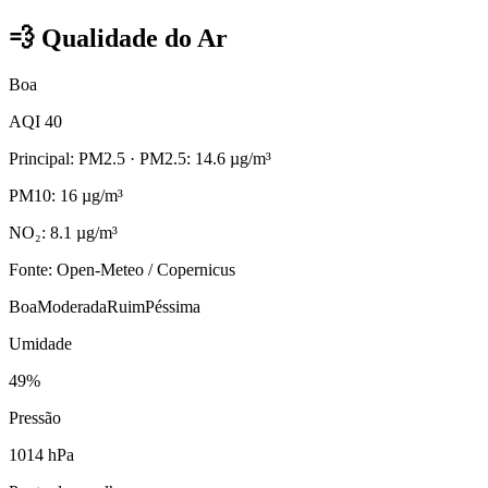
💨
Qualidade do Ar
Boa
AQI 40
Principal: PM2.5
· PM2.5: 14.6 µg/m³
PM10: 16 µg/m³
NO₂: 8.1 µg/m³
Fonte: Open-Meteo / Copernicus
Boa
Moderada
Ruim
Péssima
Umidade
49%
Pressão
1014 hPa