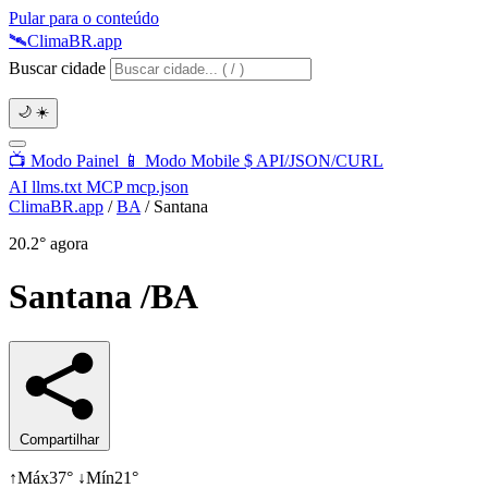
Pular para o conteúdo
🛰️
Clima
BR
.app
Buscar cidade
🌙
☀️
📺
Modo Painel
📱
Modo Mobile
$
API/JSON/CURL
AI
llms.txt
MCP
mcp.json
ClimaBR.app
/
BA
/
Santana
20.2°
agora
Santana
/BA
Compartilhar
↑
Máx
37°
↓
Mín
21°