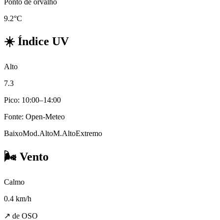
Ponto de orvalho
9.2°C
☀️
Índice UV
Alto
7.3
Pico: 10:00–14:00
Fonte: Open-Meteo
Baixo
Mod.
Alto
M.Alto
Extremo
🌬️
Vento
Calmo
0.4
km/h
↗ de OSO