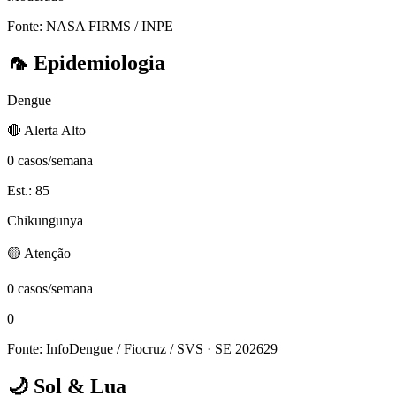
Fonte: NASA FIRMS / INPE
🦟
Epidemiologia
Dengue
🔴 Alerta Alto
0 casos/semana
Est.: 85
Chikungunya
🟡 Atenção
0 casos/semana
0
Fonte: InfoDengue / Fiocruz / SVS
· SE 202629
🌙
Sol & Lua