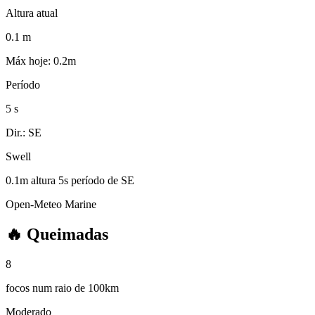
Altura atual
0.1
m
Máx hoje: 0.2m
Período
5
s
Dir.: SE
Swell
0.1m
altura
5s
período
de
SE
Open-Meteo Marine
🔥
Queimadas
8
focos num raio de 100km
Moderado