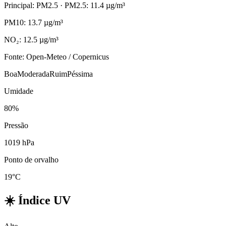
Principal: PM2.5
· PM2.5: 11.4 µg/m³
PM10: 13.7 µg/m³
NO₂: 12.5 µg/m³
Fonte: Open-Meteo / Copernicus
Boa
Moderada
Ruim
Péssima
Umidade
80%
Pressão
1019 hPa
Ponto de orvalho
19°C
☀️
Índice UV