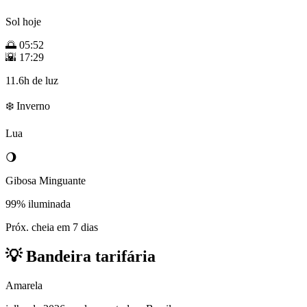
Sol hoje
🌅
05:52
🌇
17:29
11.6h de luz
❄️ Inverno
Lua
🌖
Gibosa Minguante
99% iluminada
Próx. cheia em 7 dias
💡
Bandeira tarifária
Amarela