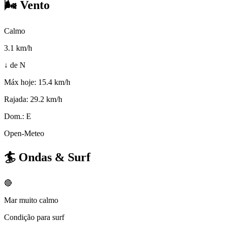
🌬️
Vento
Calmo
3.1
km/h
↓ de N
Máx hoje:
15.4 km/h
Rajada:
29.2 km/h
Dom.:
E
Open-Meteo
🏄
Ondas & Surf
🔴
Mar muito calmo
Condição para surf