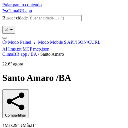
Pular para o conteúdo
🛰️
Clima
BR
.app
Buscar cidade
🌙
☀️
📺
Modo Painel
📱
Modo Mobile
$
API/JSON/CURL
AI
llms.txt
MCP
mcp.json
ClimaBR.app
/
BA
/
Santo Amaro
22.6°
agora
Santo Amaro
/BA
Compartilhar
↑
Máx
29°
↓
Mín
21°