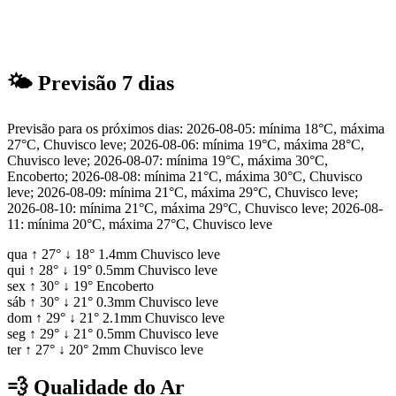
🌤
Previsão 7 dias
Previsão para os próximos dias: 2026-08-05: mínima 18°C, máxima
27°C, Chuvisco leve; 2026-08-06: mínima 19°C, máxima 28°C,
Chuvisco leve; 2026-08-07: mínima 19°C, máxima 30°C,
Encoberto; 2026-08-08: mínima 21°C, máxima 30°C, Chuvisco
leve; 2026-08-09: mínima 21°C, máxima 29°C, Chuvisco leve;
2026-08-10: mínima 21°C, máxima 29°C, Chuvisco leve; 2026-08-
11: mínima 20°C, máxima 27°C, Chuvisco leve
qua
↑
27°
↓
18°
1.4mm
Chuvisco leve
qui
↑
28°
↓
19°
0.5mm
Chuvisco leve
sex
↑
30°
↓
19°
Encoberto
sáb
↑
30°
↓
21°
0.3mm
Chuvisco leve
dom
↑
29°
↓
21°
2.1mm
Chuvisco leve
seg
↑
29°
↓
21°
0.5mm
Chuvisco leve
ter
↑
27°
↓
20°
2mm
Chuvisco leve
💨
Qualidade do Ar