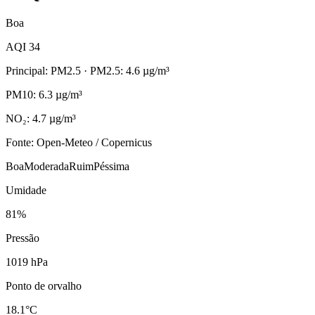
Boa
AQI 34
Principal: PM2.5
· PM2.5: 4.6 µg/m³
PM10: 6.3 µg/m³
NO₂: 4.7 µg/m³
Fonte: Open-Meteo / Copernicus
Boa
Moderada
Ruim
Péssima
Umidade
81%
Pressão
1019 hPa
Ponto de orvalho
18.1°C