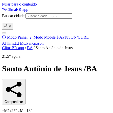
Pular para o conteúdo
🛰️
Clima
BR
.app
Buscar cidade
🌙
☀️
📺
Modo Painel
📱
Modo Mobile
$
API/JSON/CURL
AI
llms.txt
MCP
mcp.json
ClimaBR.app
/
BA
/
Santo Antônio de Jesus
21.5°
agora
Santo Antônio de Jesus
/BA
Compartilhar
↑
Máx
27°
↓
Mín
18°