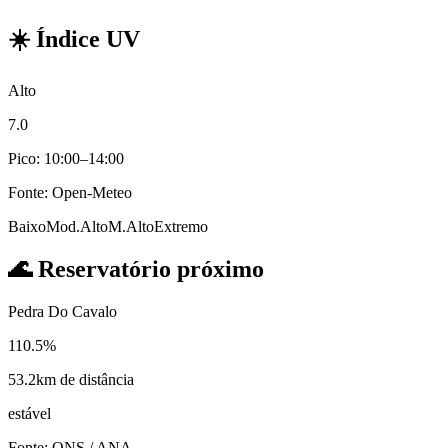
☀️
Índice UV
Alto
7.0
Pico: 10:00–14:00
Fonte: Open-Meteo
Baixo
Mod.
Alto
M.Alto
Extremo
🌊
Reservatório próximo
Pedra Do Cavalo
110.5%
53.2km de distância
estável
Fonte: ONS / ANA