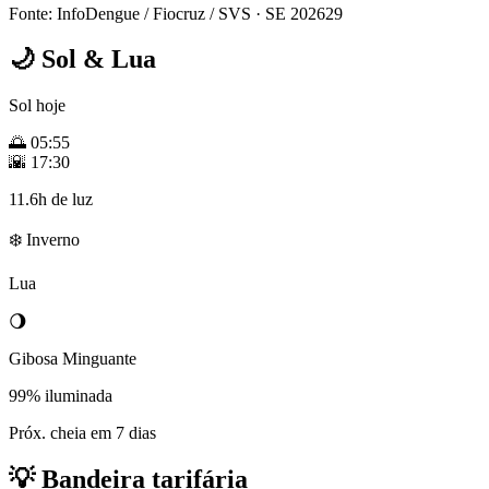
Fonte: InfoDengue / Fiocruz / SVS
· SE 202629
🌙
Sol & Lua
Sol hoje
🌅
05:55
🌇
17:30
11.6h de luz
❄️ Inverno
Lua
🌖
Gibosa Minguante
99% iluminada
Próx. cheia em 7 dias
💡
Bandeira tarifária