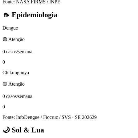
Fonte: NASA FIRMS / INPE
🦟
Epidemiologia
Dengue
🟡 Atenção
0 casos/semana
0
Chikungunya
🟡 Atenção
0 casos/semana
0
Fonte: InfoDengue / Fiocruz / SVS
· SE 202629
🌙
Sol & Lua