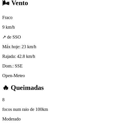
🌬️
Vento
Fraco
9
km/h
↗ de SSO
Máx hoje:
23 km/h
Rajada:
42.8 km/h
Dom.:
SSE
Open-Meteo
🔥
Queimadas
8
focos num raio de 100km
Moderado