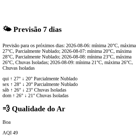
🌤
Previsão 7 dias
Previsão para os próximos dias: 2026-08-06: mínima 20°C, máxima
27°C, Parcialmente Nublado; 2026-08-07: mínima 20°C, máxima
28°C, Parcialmente Nublado; 2026-08-08: mínima 23°C, máxima
26°C, Chuvas Isoladas; 2026-08-09: mínima 21°C, máxima 26°C,
Chuvas Isoladas
qui
↑
27°
↓
20°
Parcialmente Nublado
sex
↑
28°
↓
20°
Parcialmente Nublado
sáb
↑
26°
↓
23°
Chuvas Isoladas
dom
↑
26°
↓
21°
Chuvas Isoladas
💨
Qualidade do Ar
Boa
AQI 49