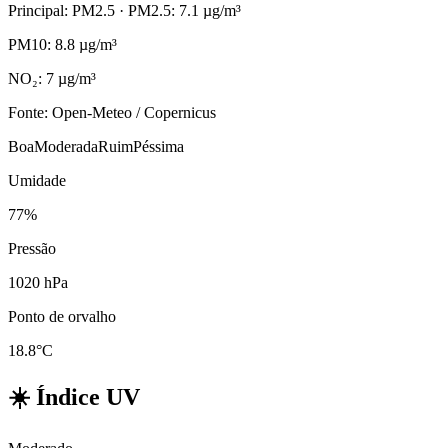
Principal: PM2.5
· PM2.5: 7.1 µg/m³
PM10: 8.8 µg/m³
NO₂: 7 µg/m³
Fonte: Open-Meteo / Copernicus
Boa
Moderada
Ruim
Péssima
Umidade
77%
Pressão
1020 hPa
Ponto de orvalho
18.8°C
☀️
Índice UV