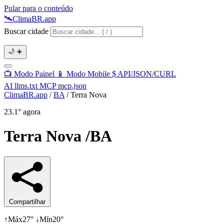
Pular para o conteúdo
🛰️
Clima
BR
.app
Buscar cidade
🌙
☀️
📺
Modo Painel
📱
Modo Mobile
$
API/JSON/CURL
AI
llms.txt
MCP
mcp.json
ClimaBR.app
/
BA
/
Terra Nova
23.1°
agora
Terra Nova
/BA
Compartilhar
↑
Máx
27°
↓
Mín
20°