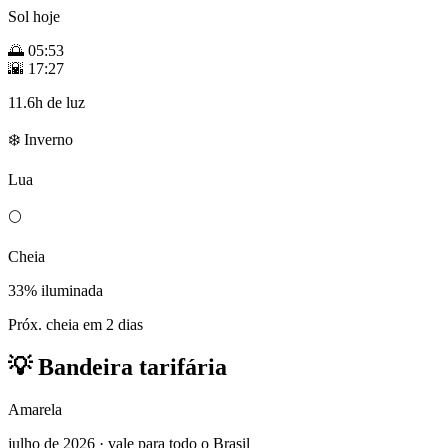
Sol hoje
🌅
05:53
🌇
17:27
11.6h de luz
❄️ Inverno
Lua
🌕
Cheia
33% iluminada
Próx. cheia em 2 dias
💡
Bandeira tarifária
Amarela
julho de 2026 · vale para todo o Brasil