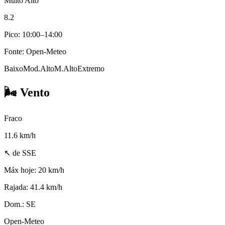
Muito Alto
8.2
Pico: 10:00–14:00
Fonte: Open-Meteo
Baixo
Mod.
Alto
M.Alto
Extremo
🌬️
Vento
Fraco
11.6
km/h
↖ de SSE
Máx hoje:
20 km/h
Rajada:
41.4 km/h
Dom.:
SE
Open-Meteo