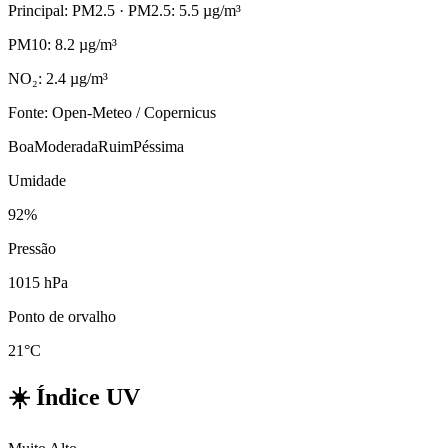
Principal: PM2.5
· PM2.5: 5.5 µg/m³
PM10: 8.2 µg/m³
NO₂: 2.4 µg/m³
Fonte: Open-Meteo / Copernicus
Boa
Moderada
Ruim
Péssima
Umidade
92%
Pressão
1015 hPa
Ponto de orvalho
21°C
☀️
Índice UV