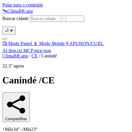
Pular para o conteúdo
🛰️
Clima
BR
.app
Buscar cidade
🌙
☀️
📺
Modo Painel
📱
Modo Mobile
$
API/JSON/CURL
AI
llms.txt
MCP
mcp.json
ClimaBR.app
/
CE
/
Canindé
22.3°
agora
Canindé
/CE
Compartilhar
↑
Máx
34°
↓
Mín
23°