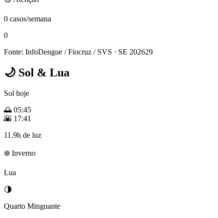
0 casos/semana
0
Fonte: InfoDengue / Fiocruz / SVS
· SE 202629
🌙
Sol & Lua
Sol hoje
🌅
05:45
🌇
17:41
11.9h de luz
❄️ Inverno
Lua
🌗
Quarto Minguante