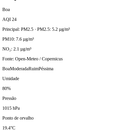
Boa
AQI 24
Principal: PM2.5
· PM2.5: 5.2 µg/m³
PM10: 7.6 µg/m³
NO₂: 2.1 µg/m³
Fonte: Open-Meteo / Copernicus
Boa
Moderada
Ruim
Péssima
Umidade
80%
Pressão
1015 hPa
Ponto de orvalho
19.4°C