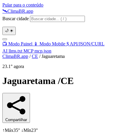
Pular para o conteúdo
🛰️
Clima
BR
.app
Buscar cidade
🌙
☀️
📺
Modo Painel
📱
Modo Mobile
$
API/JSON/CURL
AI
llms.txt
MCP
mcp.json
ClimaBR.app
/
CE
/
Jaguaretama
23.1°
agora
Jaguaretama
/CE
Compartilhar
↑
Máx
35°
↓
Mín
23°