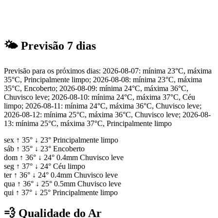
🌤
Previsão 7 dias
Previsão para os próximos dias: 2026-08-07: mínima 23°C, máxima
35°C, Principalmente limpo; 2026-08-08: mínima 23°C, máxima
35°C, Encoberto; 2026-08-09: mínima 24°C, máxima 36°C,
Chuvisco leve; 2026-08-10: mínima 24°C, máxima 37°C, Céu
limpo; 2026-08-11: mínima 24°C, máxima 36°C, Chuvisco leve;
2026-08-12: mínima 25°C, máxima 36°C, Chuvisco leve; 2026-08-
13: mínima 25°C, máxima 37°C, Principalmente limpo
sex
↑
35°
↓
23°
Principalmente limpo
sáb
↑
35°
↓
23°
Encoberto
dom
↑
36°
↓
24°
0.4mm
Chuvisco leve
seg
↑
37°
↓
24°
Céu limpo
ter
↑
36°
↓
24°
0.4mm
Chuvisco leve
qua
↑
36°
↓
25°
0.5mm
Chuvisco leve
qui
↑
37°
↓
25°
Principalmente limpo
💨
Qualidade do Ar