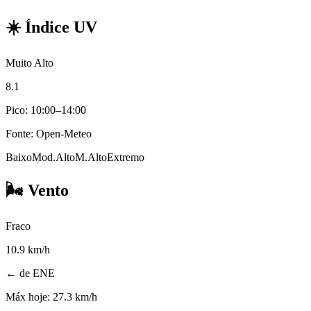
☀️
Índice UV
Muito Alto
8.1
Pico: 10:00–14:00
Fonte: Open-Meteo
Baixo
Mod.
Alto
M.Alto
Extremo
🌬️
Vento
Fraco
10.9
km/h
← de ENE
Máx hoje:
27.3 km/h