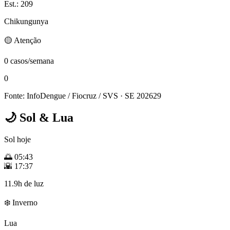
Est.: 209
Chikungunya
🟡 Atenção
0 casos/semana
0
Fonte: InfoDengue / Fiocruz / SVS
· SE 202629
🌙
Sol & Lua
Sol hoje
🌅
05:43
🌇
17:37
11.9h de luz
❄️ Inverno
Lua