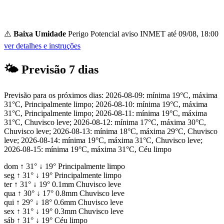
⚠️
Baixa Umidade
Perigo Potencial
aviso INMET até 09/08, 18:00
ver detalhes e instruções
🌤
Previsão 7 dias
Previsão para os próximos dias: 2026-08-09: mínima 19°C, máxima
31°C, Principalmente limpo; 2026-08-10: mínima 19°C, máxima
31°C, Principalmente limpo; 2026-08-11: mínima 19°C, máxima
31°C, Chuvisco leve; 2026-08-12: mínima 17°C, máxima 30°C,
Chuvisco leve; 2026-08-13: mínima 18°C, máxima 29°C, Chuvisco
leve; 2026-08-14: mínima 19°C, máxima 31°C, Chuvisco leve;
2026-08-15: mínima 19°C, máxima 31°C, Céu limpo
dom
↑
31°
↓
19°
Principalmente limpo
seg
↑
31°
↓
19°
Principalmente limpo
ter
↑
31°
↓
19°
0.1mm
Chuvisco leve
qua
↑
30°
↓
17°
0.8mm
Chuvisco leve
qui
↑
29°
↓
18°
0.6mm
Chuvisco leve
sex
↑
31°
↓
19°
0.3mm
Chuvisco leve
sáb
↑
31°
↓
19°
Céu limpo