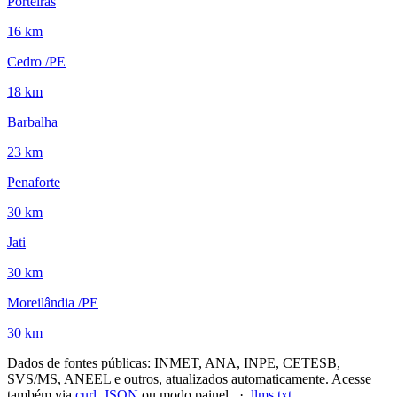
Porteiras
16 km
Cedro /PE
18 km
Barbalha
23 km
Penaforte
30 km
Jati
30 km
Moreilândia /PE
30 km
Dados de fontes públicas: INMET, ANA, INPE, CETESB,
SVS/MS, ANEEL e outros, atualizados automaticamente. Acesse
também via
curl, JSON
ou modo painel. ·
llms.txt