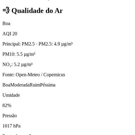
💨
Qualidade do Ar
Boa
AQI 20
Principal: PM2.5
· PM2.5: 4.9 µg/m³
PM10: 5.5 µg/m³
NO₂: 5.2 µg/m³
Fonte: Open-Meteo / Copernicus
Boa
Moderada
Ruim
Péssima
Umidade
82%
Pressão
1017 hPa