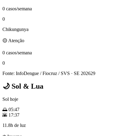
0 casos/semana
0
Chikungunya
🟡 Atenção
0 casos/semana
0
Fonte: InfoDengue / Fiocruz / SVS
· SE 202629
🌙
Sol & Lua
Sol hoje
🌅
05:47
🌇
17:37
11.8h de luz