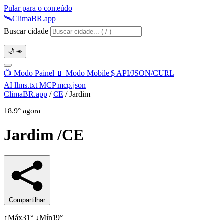
Pular para o conteúdo
🛰️
Clima
BR
.app
Buscar cidade
🌙
☀️
📺
Modo Painel
📱
Modo Mobile
$
API/JSON/CURL
AI
llms.txt
MCP
mcp.json
ClimaBR.app
/
CE
/
Jardim
18.9°
agora
Jardim
/CE
Compartilhar
↑
Máx
31°
↓
Mín
19°