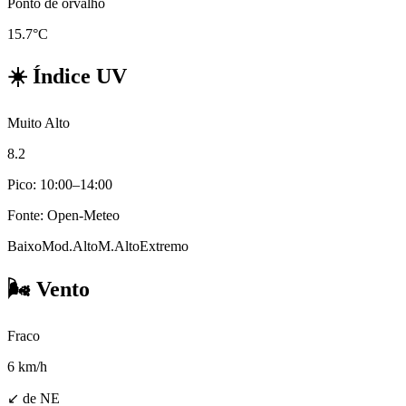
Ponto de orvalho
15.7°C
☀️
Índice UV
Muito Alto
8.2
Pico: 10:00–14:00
Fonte: Open-Meteo
Baixo
Mod.
Alto
M.Alto
Extremo
🌬️
Vento
Fraco
6
km/h
↙ de NE