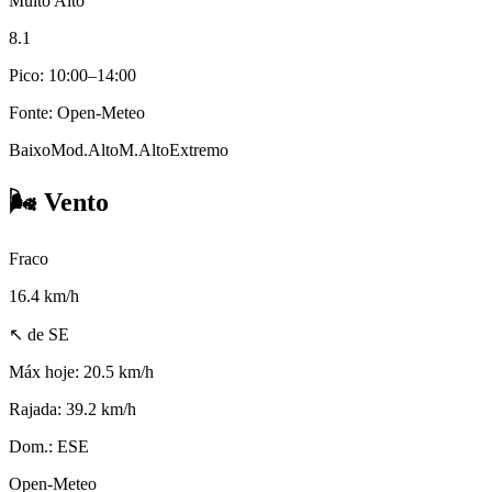
Muito Alto
8.1
Pico: 10:00–14:00
Fonte: Open-Meteo
Baixo
Mod.
Alto
M.Alto
Extremo
🌬️
Vento
Fraco
16.4
km/h
↖ de SE
Máx hoje:
20.5 km/h
Rajada:
39.2 km/h
Dom.:
ESE
Open-Meteo