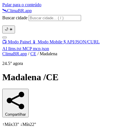
Pular para o conteúdo
🛰️
Clima
BR
.app
Buscar cidade
🌙
☀️
📺
Modo Painel
📱
Modo Mobile
$
API/JSON/CURL
AI
llms.txt
MCP
mcp.json
ClimaBR.app
/
CE
/
Madalena
24.5°
agora
Madalena
/CE
Compartilhar
↑
Máx
33°
↓
Mín
22°