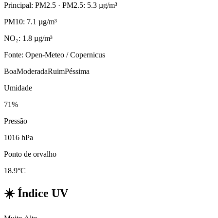
Principal: PM2.5
· PM2.5: 5.3 µg/m³
PM10: 7.1 µg/m³
NO₂: 1.8 µg/m³
Fonte: Open-Meteo / Copernicus
Boa
Moderada
Ruim
Péssima
Umidade
71%
Pressão
1016 hPa
Ponto de orvalho
18.9°C
☀️
Índice UV