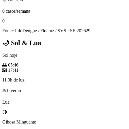
0 casos/semana
0
Fonte: InfoDengue / Fiocruz / SVS
· SE 202629
🌙
Sol & Lua
Sol hoje
🌅
05:46
🌇
17:41
11.9h de luz
❄️ Inverno
Lua
🌖
Gibosa Minguante