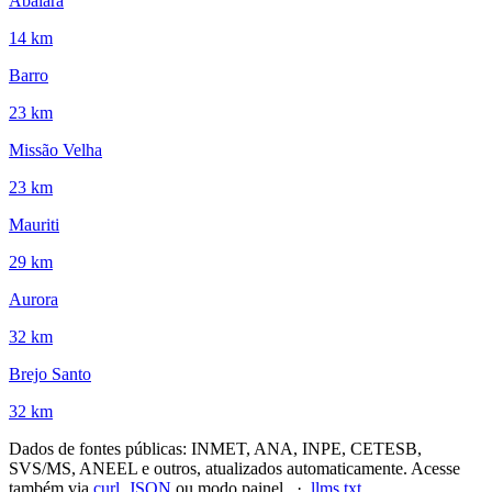
Abaiara
14 km
Barro
23 km
Missão Velha
23 km
Mauriti
29 km
Aurora
32 km
Brejo Santo
32 km
Dados de fontes públicas: INMET, ANA, INPE, CETESB,
SVS/MS, ANEEL e outros, atualizados automaticamente. Acesse
também via
curl, JSON
ou modo painel. ·
llms.txt