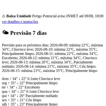
⚠️
Baixa Umidade
Perigo Potencial
aviso INMET até 09/08, 18:00
ver detalhes e instruções
🌤
Previsão 7 dias
Previsão para os próximos dias: 2026-08-09: mínima 22°C, máxima
34°C, Chuvisco leve; 2026-08-10: mínima 22°C, máxima 35°C,
Principalmente limpo; 2026-08-11: mínima 22°C, máxima 34°C,
Encoberto; 2026-08-12: mínima 21°C, máxima 34°C, Chuvisco
leve; 2026-08-13: mínima 20°C, máxima 34°C, Parcialmente
nublado; 2026-08-14: mínima 21°C, máxima 35°C, Céu limpo;
2026-08-15: mínima 23°C, máxima 35°C, Principalmente limpo
dom
↑
34°
↓
22°
0.1mm
Chuvisco leve
seg
↑
35°
↓
22°
Principalmente limpo
ter
↑
34°
↓
22°
Encoberto
qua
↑
34°
↓
21°
0.1mm
Chuvisco leve
qui
↑
34°
↓
20°
Parcialmente nublado
sex
↑
35°
↓
21°
Céu limpo
sáb
↑
35°
↓
23°
Principalmente limpo