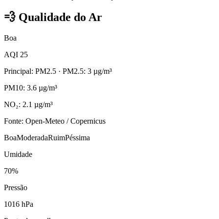
💨
Qualidade do Ar
Boa
AQI 25
Principal: PM2.5
· PM2.5: 3 µg/m³
PM10: 3.6 µg/m³
NO₂: 2.1 µg/m³
Fonte: Open-Meteo / Copernicus
Boa
Moderada
Ruim
Péssima
Umidade
70%
Pressão
1016 hPa