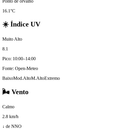
Ponto de orvalho
16.1°C
☀️
Índice UV
Muito Alto
8.1
Pico: 10:00–14:00
Fonte: Open-Meteo
Baixo
Mod.
Alto
M.Alto
Extremo
🌬️
Vento
Calmo
2.8
km/h
↓ de NNO