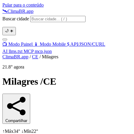
Pular para o conteúdo
🛰️
Clima
BR
.app
Buscar cidade
🌙
☀️
📺
Modo Painel
📱
Modo Mobile
$
API/JSON/CURL
AI
llms.txt
MCP
mcp.json
ClimaBR.app
/
CE
/
Milagres
21.8°
agora
Milagres
/CE
Compartilhar
↑
Máx
34°
↓
Mín
22°