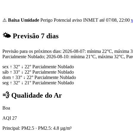
⚠️
Baixa Umidade
Perigo Potencial
aviso INMET até 07/08, 22:00
v
🌤
Previsão 7 dias
Previsão para os próximos dias: 2026-08-07: mínima 22°C, máxima
Parcialmente Nublado; 2026-08-10: mínima 21°C, máxima 32°C, Par
sex
↑
32°
↓
22°
Parcialmente Nublado
sáb
↑
33°
↓
22°
Parcialmente Nublado
dom
↑
33°
↓
22°
Parcialmente Nublado
seg
↑
32°
↓
21°
Parcialmente Nublado
💨
Qualidade do Ar
Boa
AQI 27
Principal: PM2.5
· PM2.5: 4.8 µg/m³