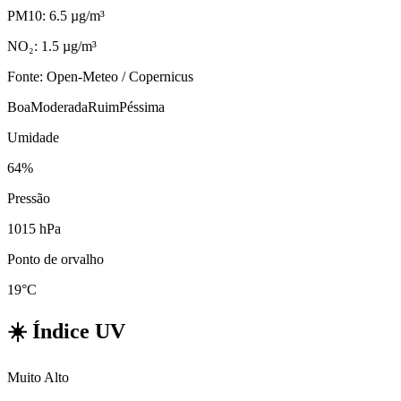
PM10: 6.5 µg/m³
NO₂: 1.5 µg/m³
Fonte: Open-Meteo / Copernicus
Boa
Moderada
Ruim
Péssima
Umidade
64%
Pressão
1015 hPa
Ponto de orvalho
19°C
☀️
Índice UV
Muito Alto