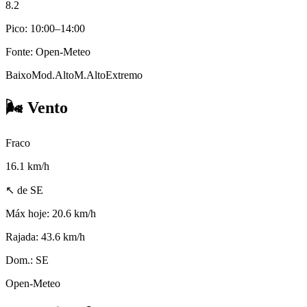
8.2
Pico: 10:00–14:00
Fonte: Open-Meteo
Baixo
Mod.
Alto
M.Alto
Extremo
🌬️
Vento
Fraco
16.1
km/h
↖ de SE
Máx hoje:
20.6 km/h
Rajada:
43.6 km/h
Dom.:
SE
Open-Meteo