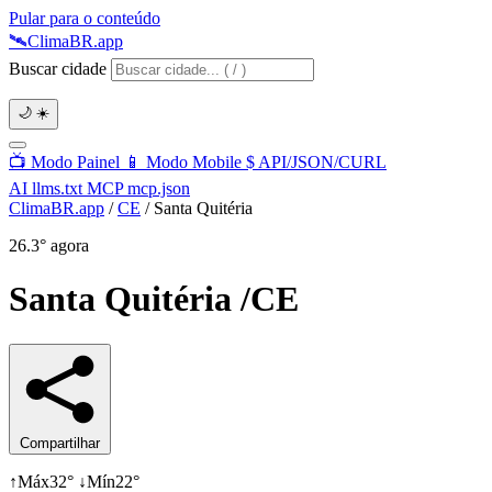
Pular para o conteúdo
🛰️
Clima
BR
.app
Buscar cidade
🌙
☀️
📺
Modo Painel
📱
Modo Mobile
$
API/JSON/CURL
AI
llms.txt
MCP
mcp.json
ClimaBR.app
/
CE
/
Santa Quitéria
26.3°
agora
Santa Quitéria
/CE
Compartilhar
↑
Máx
32°
↓
Mín
22°