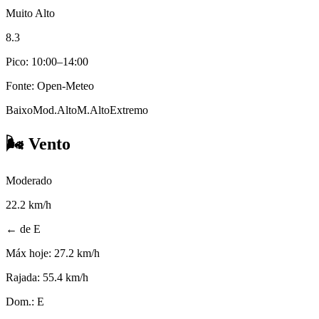
Muito Alto
8.3
Pico: 10:00–14:00
Fonte: Open-Meteo
Baixo
Mod.
Alto
M.Alto
Extremo
🌬️
Vento
Moderado
22.2
km/h
← de E
Máx hoje:
27.2 km/h
Rajada:
55.4 km/h
Dom.:
E