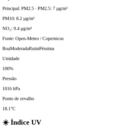
Principal: PM2.5
· PM2.5: 7 µg/m³
PM10: 8.2 µg/m³
NO₂: 9.4 µg/m³
Fonte: Open-Meteo / Copernicus
Boa
Moderada
Ruim
Péssima
Umidade
100%
Pressão
1016 hPa
Ponto de orvalho
18.1°C
☀️
Índice UV