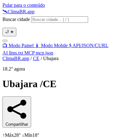
Pular para o conteúdo
🛰️
Clima
BR
.app
Buscar cidade
🌙
☀️
📺
Modo Painel
📱
Modo Mobile
$
API/JSON/CURL
AI
llms.txt
MCP
mcp.json
ClimaBR.app
/
CE
/
Ubajara
18.2°
agora
Ubajara
/CE
Compartilhar
↑
Máx
28°
↓
Mín
18°