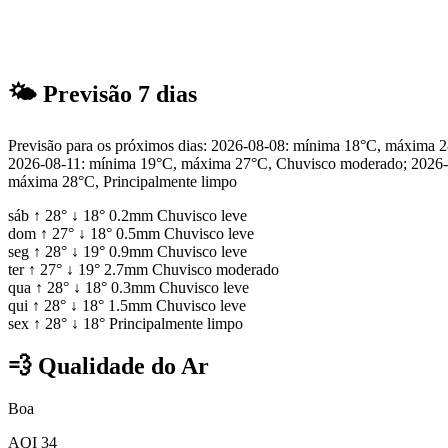
🌤
Previsão 7 dias
Previsão para os próximos dias: 2026-08-08: mínima 18°C, máxima 
2026-08-11: mínima 19°C, máxima 27°C, Chuvisco moderado; 2026-
máxima 28°C, Principalmente limpo
sáb
↑
28°
↓
18°
0.2mm
Chuvisco leve
dom
↑
27°
↓
18°
0.5mm
Chuvisco leve
seg
↑
28°
↓
19°
0.9mm
Chuvisco leve
ter
↑
27°
↓
19°
2.7mm
Chuvisco moderado
qua
↑
28°
↓
18°
0.3mm
Chuvisco leve
qui
↑
28°
↓
18°
1.5mm
Chuvisco leve
sex
↑
28°
↓
18°
Principalmente limpo
💨
Qualidade do Ar
Boa
AQI 34