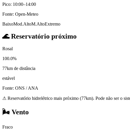
Pico: 10:00–14:00
Fonte: Open-Meteo
Baixo
Mod.
Alto
M.Alto
Extremo
🌊
Reservatório próximo
Rosal
100.0%
77km de distância
estável
Fonte: ONS / ANA
⚠
Reservatório hidrelétrico mais próximo (77km). Pode não ser o sis
🌬️
Vento
Fraco