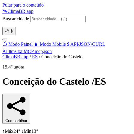
Pular para o conteúdo
🛰️
Clima
BR
.app
Buscar cidade
🌙
☀️
📺
Modo Painel
📱
Modo Mobile
$
API/JSON/CURL
AI
llms.txt
MCP
mcp.json
ClimaBR.app
/
ES
/
Conceição do Castelo
15.4°
agora
Conceição do Castelo
/ES
Compartilhar
↑
Máx
24°
↓
Mín
13°