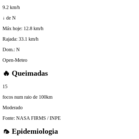
9.2
km/h
↓ de N
Máx hoje:
12.8 km/h
Rajada:
33.1 km/h
Dom.:
N
Open-Meteo
🔥
Queimadas
15
focos num raio de 100km
Moderado
Fonte: NASA FIRMS / INPE
🦟
Epidemiologia