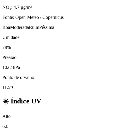
NO₂: 4.7 µg/m³
Fonte: Open-Meteo / Copernicus
Boa
Moderada
Ruim
Péssima
Umidade
78%
Pressão
1022 hPa
Ponto de orvalho
11.5°C
☀️
Índice UV
Alto
6.6