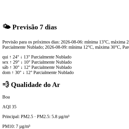
🌤
Previsão 7 dias
Previsão para os próximos dias: 2026-08-06: mínima 13°C, máxima
Parcialmente Nublado; 2026-08-09: mínima 12°C, máxima 30°C, Par
qui
↑
24°
↓
13°
Parcialmente Nublado
sex
↑
29°
↓
10°
Parcialmente Nublado
sáb
↑
30°
↓
12°
Parcialmente Nublado
dom
↑
30°
↓
12°
Parcialmente Nublado
💨
Qualidade do Ar
Boa
AQI 35
Principal: PM2.5
· PM2.5: 5.8 µg/m³
PM10: 7 µg/m³