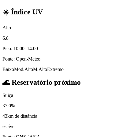
☀️
Índice UV
Alto
6.8
Pico: 10:00–14:00
Fonte: Open-Meteo
Baixo
Mod.
Alto
M.Alto
Extremo
🌊
Reservatório próximo
Suiça
37.0%
43km de distância
estável
Fonte: ONS / ANA