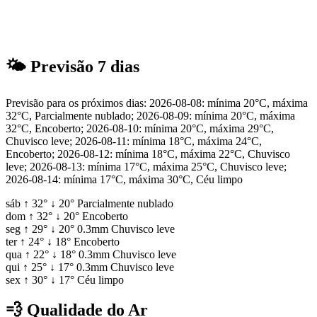
🌤
Previsão 7 dias
Previsão para os próximos dias: 2026-08-08: mínima 20°C, máxima
32°C, Parcialmente nublado; 2026-08-09: mínima 20°C, máxima
32°C, Encoberto; 2026-08-10: mínima 20°C, máxima 29°C,
Chuvisco leve; 2026-08-11: mínima 18°C, máxima 24°C,
Encoberto; 2026-08-12: mínima 18°C, máxima 22°C, Chuvisco
leve; 2026-08-13: mínima 17°C, máxima 25°C, Chuvisco leve;
2026-08-14: mínima 17°C, máxima 30°C, Céu limpo
sáb
↑
32°
↓
20°
Parcialmente nublado
dom
↑
32°
↓
20°
Encoberto
seg
↑
29°
↓
20°
0.3mm
Chuvisco leve
ter
↑
24°
↓
18°
Encoberto
qua
↑
22°
↓
18°
0.3mm
Chuvisco leve
qui
↑
25°
↓
17°
0.3mm
Chuvisco leve
sex
↑
30°
↓
17°
Céu limpo
💨
Qualidade do Ar