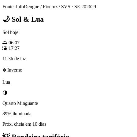
Fonte: InfoDengue / Fiocruz / SVS
· SE 202629
🌙
Sol & Lua
Sol hoje
🌅
06:07
🌇
17:27
11.3h de luz
❄️ Inverno
Lua
🌗
Quarto Minguante
89% iluminada
Próx. cheia em 10 dias