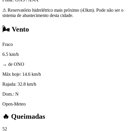
⚠
Reservatório hidrelétrico mais próximo (43km). Pode não ser o
sistema de abastecimento desta cidade.
🌬️
Vento
Fraco
6.5
km/h
→ de ONO
Máx hoje:
14.6 km/h
Rajada:
32.8 km/h
Dom.:
N
Open-Meteo
🔥
Queimadas
52