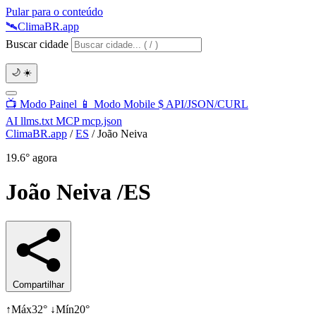
Pular para o conteúdo
🛰️
Clima
BR
.app
Buscar cidade
🌙
☀️
📺
Modo Painel
📱
Modo Mobile
$
API/JSON/CURL
AI
llms.txt
MCP
mcp.json
ClimaBR.app
/
ES
/
João Neiva
19.6°
agora
João Neiva
/ES
Compartilhar
↑
Máx
32°
↓
Mín
20°