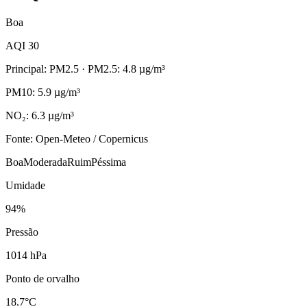
Boa
AQI 30
Principal: PM2.5
· PM2.5: 4.8 µg/m³
PM10: 5.9 µg/m³
NO₂: 6.3 µg/m³
Fonte: Open-Meteo / Copernicus
Boa
Moderada
Ruim
Péssima
Umidade
94%
Pressão
1014 hPa
Ponto de orvalho
18.7°C