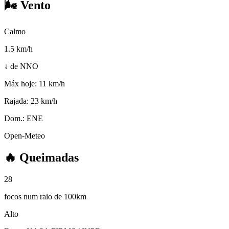
🌬️
Vento
Calmo
1.5
km/h
↓ de NNO
Máx hoje:
11 km/h
Rajada:
23 km/h
Dom.:
ENE
Open-Meteo
🔥
Queimadas
28
focos num raio de 100km
Alto