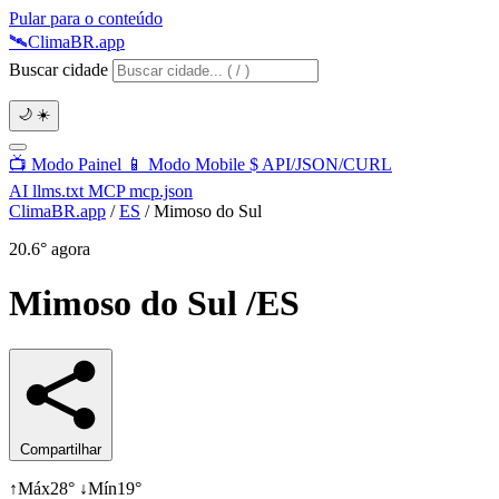
Pular para o conteúdo
🛰️
Clima
BR
.app
Buscar cidade
🌙
☀️
📺
Modo Painel
📱
Modo Mobile
$
API/JSON/CURL
AI
llms.txt
MCP
mcp.json
ClimaBR.app
/
ES
/
Mimoso do Sul
20.6°
agora
Mimoso do Sul
/ES
Compartilhar
↑
Máx
28°
↓
Mín
19°