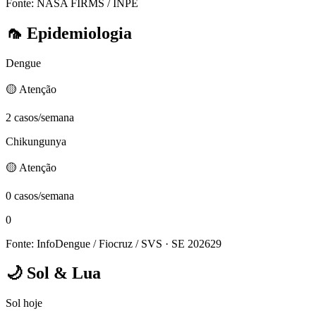
Fonte: NASA FIRMS / INPE
🦟
Epidemiologia
Dengue
🟡 Atenção
2 casos/semana
Chikungunya
🟡 Atenção
0 casos/semana
0
Fonte: InfoDengue / Fiocruz / SVS
· SE 202629
🌙
Sol & Lua
Sol hoje