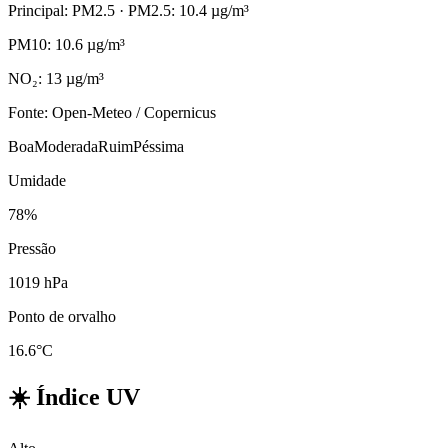
Principal: PM2.5
· PM2.5: 10.4 µg/m³
PM10: 10.6 µg/m³
NO₂: 13 µg/m³
Fonte: Open-Meteo / Copernicus
Boa
Moderada
Ruim
Péssima
Umidade
78%
Pressão
1019 hPa
Ponto de orvalho
16.6°C
☀️
Índice UV