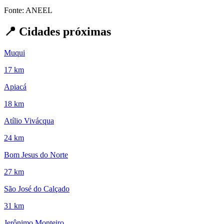
Fonte: ANEEL
📍
Cidades próximas
Muqui
17 km
Apiacá
18 km
Atílio Vivácqua
24 km
Bom Jesus do Norte
27 km
São José do Calçado
31 km
Jerônimo Monteiro