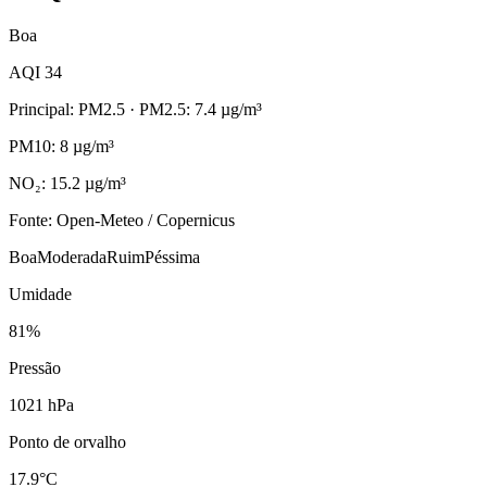
Boa
AQI 34
Principal: PM2.5
· PM2.5: 7.4 µg/m³
PM10: 8 µg/m³
NO₂: 15.2 µg/m³
Fonte: Open-Meteo / Copernicus
Boa
Moderada
Ruim
Péssima
Umidade
81%
Pressão
1021 hPa
Ponto de orvalho
17.9°C