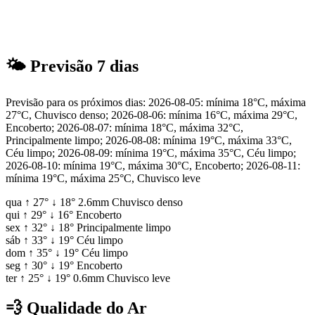
🌤
Previsão 7 dias
Previsão para os próximos dias: 2026-08-05: mínima 18°C, máxima
27°C, Chuvisco denso; 2026-08-06: mínima 16°C, máxima 29°C,
Encoberto; 2026-08-07: mínima 18°C, máxima 32°C,
Principalmente limpo; 2026-08-08: mínima 19°C, máxima 33°C,
Céu limpo; 2026-08-09: mínima 19°C, máxima 35°C, Céu limpo;
2026-08-10: mínima 19°C, máxima 30°C, Encoberto; 2026-08-11:
mínima 19°C, máxima 25°C, Chuvisco leve
qua
↑
27°
↓
18°
2.6mm
Chuvisco denso
qui
↑
29°
↓
16°
Encoberto
sex
↑
32°
↓
18°
Principalmente limpo
sáb
↑
33°
↓
19°
Céu limpo
dom
↑
35°
↓
19°
Céu limpo
seg
↑
30°
↓
19°
Encoberto
ter
↑
25°
↓
19°
0.6mm
Chuvisco leve
💨
Qualidade do Ar