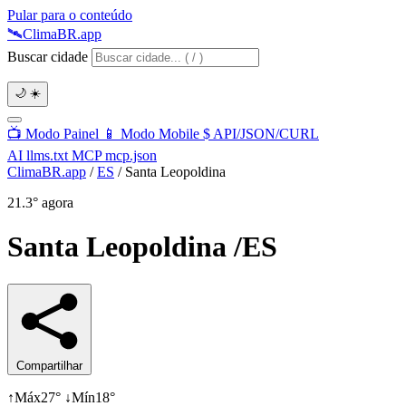
Pular para o conteúdo
🛰️
Clima
BR
.app
Buscar cidade
🌙
☀️
📺
Modo Painel
📱
Modo Mobile
$
API/JSON/CURL
AI
llms.txt
MCP
mcp.json
ClimaBR.app
/
ES
/
Santa Leopoldina
21.3°
agora
Santa Leopoldina
/ES
Compartilhar
↑
Máx
27°
↓
Mín
18°