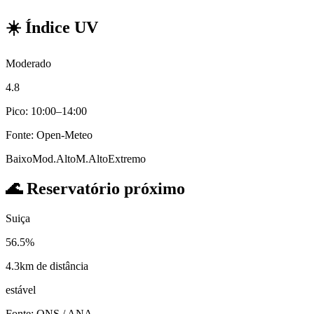
☀️
Índice UV
Moderado
4.8
Pico: 10:00–14:00
Fonte: Open-Meteo
Baixo
Mod.
Alto
M.Alto
Extremo
🌊
Reservatório próximo
Suiça
56.5%
4.3km de distância
estável
Fonte: ONS / ANA