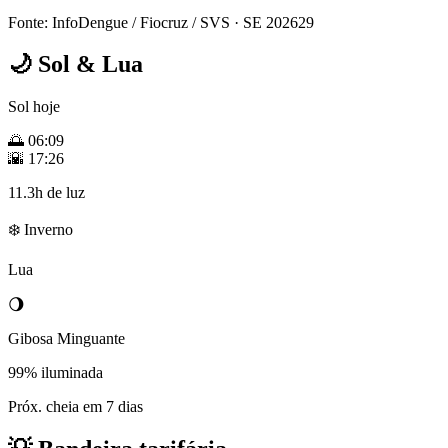
Fonte: InfoDengue / Fiocruz / SVS
· SE 202629
🌙
Sol & Lua
Sol hoje
🌅
06:09
🌇
17:26
11.3h de luz
❄️ Inverno
Lua
🌖
Gibosa Minguante
99% iluminada
Próx. cheia em 7 dias