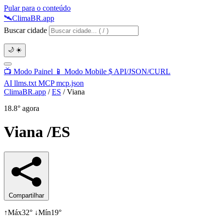
Pular para o conteúdo
🛰️
Clima
BR
.app
Buscar cidade
🌙
☀️
📺
Modo Painel
📱
Modo Mobile
$
API/JSON/CURL
AI
llms.txt
MCP
mcp.json
ClimaBR.app
/
ES
/
Viana
18.8°
agora
Viana
/ES
Compartilhar
↑
Máx
32°
↓
Mín
19°