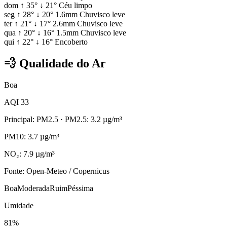
dom
↑
35°
↓
21°
Céu limpo
seg
↑
28°
↓
20°
1.6mm
Chuvisco leve
ter
↑
21°
↓
17°
2.6mm
Chuvisco leve
qua
↑
20°
↓
16°
1.5mm
Chuvisco leve
qui
↑
22°
↓
16°
Encoberto
💨
Qualidade do Ar
Boa
AQI 33
Principal: PM2.5
· PM2.5: 3.2 µg/m³
PM10: 3.7 µg/m³
NO₂: 7.9 µg/m³
Fonte: Open-Meteo / Copernicus
Boa
Moderada
Ruim
Péssima
Umidade
81%