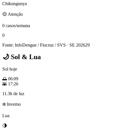
Chikungunya
🟡 Atenção
0 casos/semana
0
Fonte: InfoDengue / Fiocruz / SVS
· SE 202629
🌙
Sol & Lua
Sol hoje
🌅
06:09
🌇
17:26
11.3h de luz
❄️ Inverno
Lua
🌗