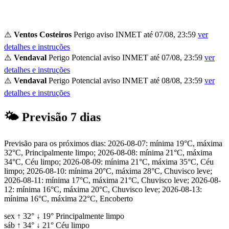
⚠️
Ventos Costeiros
Perigo
aviso INMET até 07/08, 23:59
ver
detalhes e instruções
⚠️
Vendaval
Perigo Potencial
aviso INMET até 07/08, 23:59
ver
detalhes e instruções
⚠️
Vendaval
Perigo Potencial
aviso INMET até 08/08, 23:59
ver
detalhes e instruções
🌤
Previsão 7 dias
Previsão para os próximos dias: 2026-08-07: mínima 19°C, máxima
32°C, Principalmente limpo; 2026-08-08: mínima 21°C, máxima
34°C, Céu limpo; 2026-08-09: mínima 21°C, máxima 35°C, Céu
limpo; 2026-08-10: mínima 20°C, máxima 28°C, Chuvisco leve;
2026-08-11: mínima 17°C, máxima 21°C, Chuvisco leve; 2026-08-
12: mínima 16°C, máxima 20°C, Chuvisco leve; 2026-08-13:
mínima 16°C, máxima 22°C, Encoberto
sex
↑
32°
↓
19°
Principalmente limpo
sáb
↑
34°
↓
21°
Céu limpo