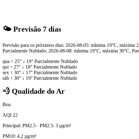
🌤
Previsão 7 dias
Previsão para os próximos dias: 2026-08-05: mínima 19°C, máxima
Parcialmente Nublado; 2026-08-08: mínima 19°C, máxima 30°C, Par
qua
↑
25°
↓
19°
Parcialmente Nublado
qui
↑
27°
↓
18°
Parcialmente Nublado
sex
↑
30°
↓
17°
Parcialmente Nublado
sáb
↑
30°
↓
19°
Parcialmente Nublado
💨
Qualidade do Ar
Boa
AQI 22
Principal: PM2.5
· PM2.5: 3 µg/m³
PM10: 4.2 µg/m³