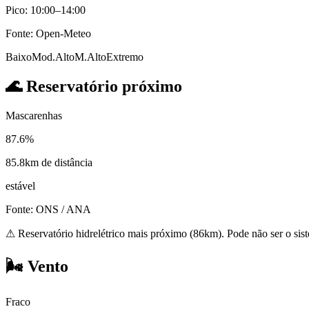
Pico: 10:00–14:00
Fonte: Open-Meteo
Baixo
Mod.
Alto
M.Alto
Extremo
🌊
Reservatório próximo
Mascarenhas
87.6%
85.8km de distância
estável
Fonte: ONS / ANA
⚠
Reservatório hidrelétrico mais próximo (86km). Pode não ser o sis
🌬️
Vento
Fraco