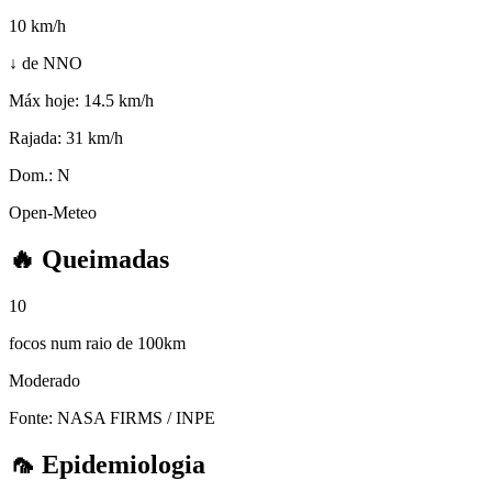
10
km/h
↓ de NNO
Máx hoje:
14.5 km/h
Rajada:
31 km/h
Dom.:
N
Open-Meteo
🔥
Queimadas
10
focos num raio de 100km
Moderado
Fonte: NASA FIRMS / INPE
🦟
Epidemiologia