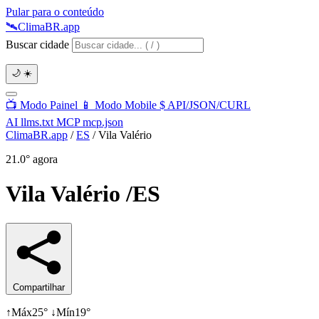
Pular para o conteúdo
🛰️
Clima
BR
.app
Buscar cidade
🌙
☀️
📺
Modo Painel
📱
Modo Mobile
$
API/JSON/CURL
AI
llms.txt
MCP
mcp.json
ClimaBR.app
/
ES
/
Vila Valério
21.0°
agora
Vila Valério
/ES
Compartilhar
↑
Máx
25°
↓
Mín
19°