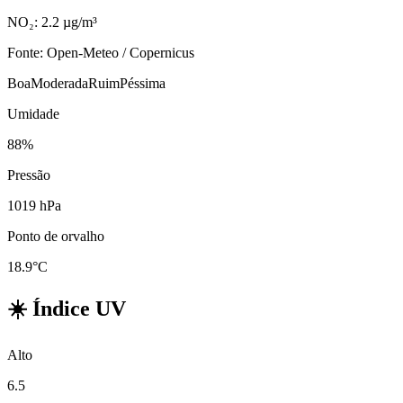
NO₂: 2.2 µg/m³
Fonte: Open-Meteo / Copernicus
Boa
Moderada
Ruim
Péssima
Umidade
88%
Pressão
1019 hPa
Ponto de orvalho
18.9°C
☀️
Índice UV
Alto
6.5