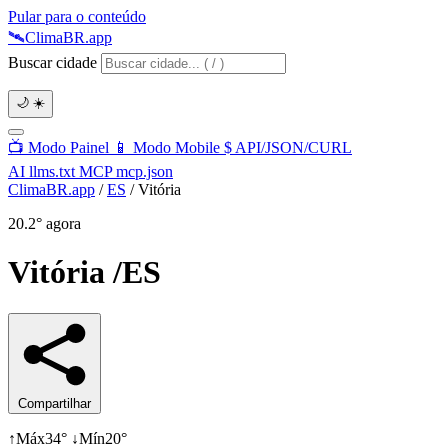
Pular para o conteúdo
🛰️
Clima
BR
.app
Buscar cidade
🌙
☀️
📺
Modo Painel
📱
Modo Mobile
$
API/JSON/CURL
AI
llms.txt
MCP
mcp.json
ClimaBR.app
/
ES
/
Vitória
20.2°
agora
Vitória
/ES
Compartilhar
↑
Máx
34°
↓
Mín
20°