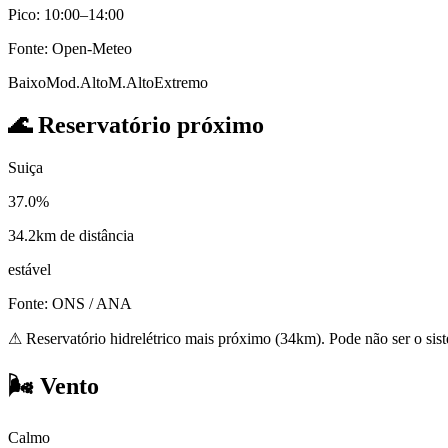
Pico: 10:00–14:00
Fonte: Open-Meteo
Baixo
Mod.
Alto
M.Alto
Extremo
🌊
Reservatório próximo
Suiça
37.0%
34.2km de distância
estável
Fonte: ONS / ANA
⚠
Reservatório hidrelétrico mais próximo (34km). Pode não ser o sis
🌬️
Vento
Calmo