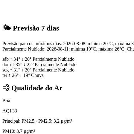
🌤
Previsão 7 dias
Previsão para os próximos dias: 2026-08-08: mínima 20°C, máxima
Parcialmente Nublado; 2026-08-11: mínima 19°C, máxima 26°C, Ch
sáb
↑
34°
↓
20°
Parcialmente Nublado
dom
↑
35°
↓
22°
Parcialmente Nublado
seg
↑
31°
↓
20°
Parcialmente Nublado
ter
↑
26°
↓
19°
Chuva
💨
Qualidade do Ar
Boa
AQI 33
Principal: PM2.5
· PM2.5: 3.2 µg/m³
PM10: 3.7 µg/m³