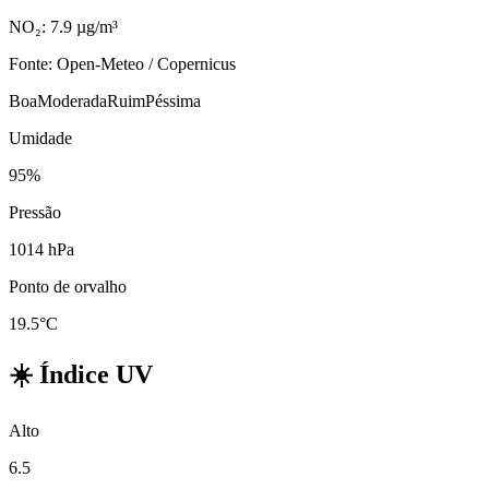
NO₂: 7.9 µg/m³
Fonte: Open-Meteo / Copernicus
Boa
Moderada
Ruim
Péssima
Umidade
95%
Pressão
1014 hPa
Ponto de orvalho
19.5°C
☀️
Índice UV
Alto
6.5