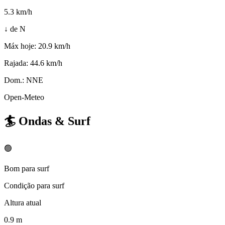
5.3
km/h
↓ de N
Máx hoje:
20.9 km/h
Rajada:
44.6 km/h
Dom.:
NNE
Open-Meteo
🏄
Ondas & Surf
🟢
Bom para surf
Condição para surf
Altura atual
0.9
m