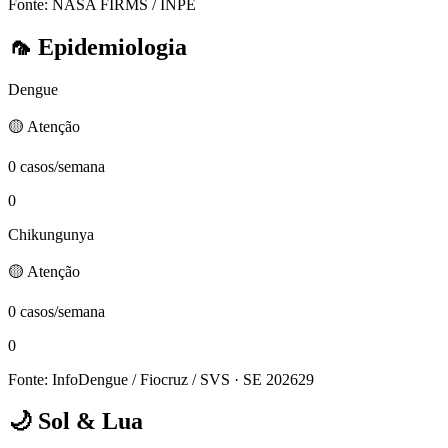
Fonte: NASA FIRMS / INPE
🦟
Epidemiologia
Dengue
🟡 Atenção
0 casos/semana
0
Chikungunya
🟡 Atenção
0 casos/semana
0
Fonte: InfoDengue / Fiocruz / SVS
· SE 202629
🌙
Sol & Lua