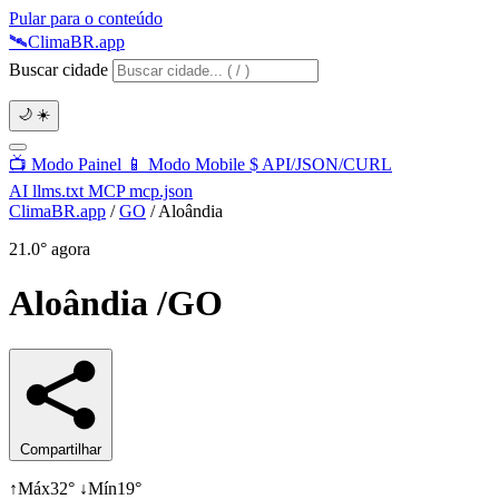
Pular para o conteúdo
🛰️
Clima
BR
.app
Buscar cidade
🌙
☀️
📺
Modo Painel
📱
Modo Mobile
$
API/JSON/CURL
AI
llms.txt
MCP
mcp.json
ClimaBR.app
/
GO
/
Aloândia
21.0°
agora
Aloândia
/GO
Compartilhar
↑
Máx
32°
↓
Mín
19°