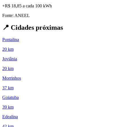
+
R$ 18,85
a cada 100 kWh
Fonte: ANEEL
📍
Cidades próximas
Pontalina
20 km
Joviânia
20 km
Morrinhos
37 km
Goiatuba
39 km
Edealina
42 km