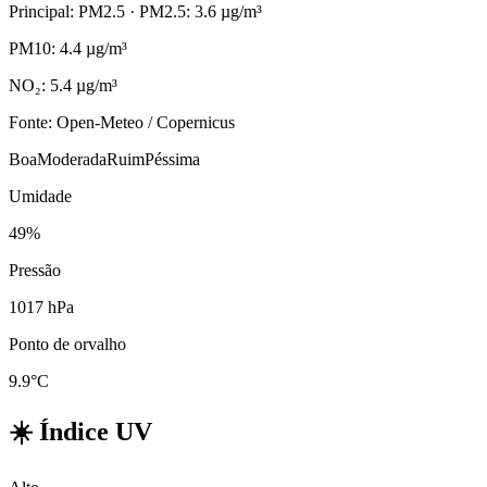
Principal: PM2.5
· PM2.5: 3.6 µg/m³
PM10: 4.4 µg/m³
NO₂: 5.4 µg/m³
Fonte: Open-Meteo / Copernicus
Boa
Moderada
Ruim
Péssima
Umidade
49%
Pressão
1017 hPa
Ponto de orvalho
9.9°C
☀️
Índice UV