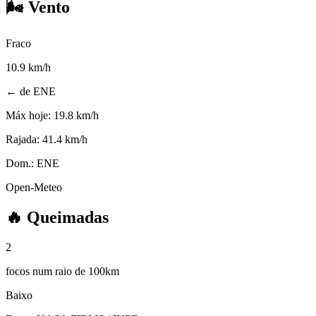
🌬️
Vento
Fraco
10.9
km/h
← de ENE
Máx hoje:
19.8 km/h
Rajada:
41.4 km/h
Dom.:
ENE
Open-Meteo
🔥
Queimadas
2
focos num raio de 100km
Baixo