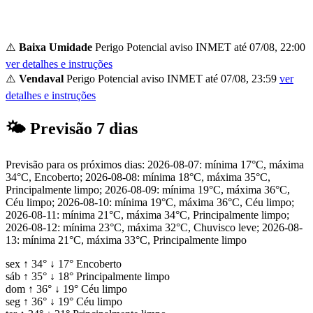
⚠️
Baixa Umidade
Perigo Potencial
aviso INMET até 07/08, 22:00
ver detalhes e instruções
⚠️
Vendaval
Perigo Potencial
aviso INMET até 07/08, 23:59
ver
detalhes e instruções
🌤
Previsão 7 dias
Previsão para os próximos dias: 2026-08-07: mínima 17°C, máxima
34°C, Encoberto; 2026-08-08: mínima 18°C, máxima 35°C,
Principalmente limpo; 2026-08-09: mínima 19°C, máxima 36°C,
Céu limpo; 2026-08-10: mínima 19°C, máxima 36°C, Céu limpo;
2026-08-11: mínima 21°C, máxima 34°C, Principalmente limpo;
2026-08-12: mínima 23°C, máxima 32°C, Chuvisco leve; 2026-08-
13: mínima 21°C, máxima 33°C, Principalmente limpo
sex
↑
34°
↓
17°
Encoberto
sáb
↑
35°
↓
18°
Principalmente limpo
dom
↑
36°
↓
19°
Céu limpo
seg
↑
36°
↓
19°
Céu limpo