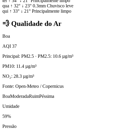
ter
↑
34°
↓
21°
Principalmente limpo
qua
↑
32°
↓
23°
0.3mm
Chuvisco leve
qui
↑
33°
↓
21°
Principalmente limpo
💨
Qualidade do Ar
Boa
AQI 37
Principal: PM2.5
· PM2.5: 10.6 µg/m³
PM10: 11.4 µg/m³
NO₂: 28.3 µg/m³
Fonte: Open-Meteo / Copernicus
Boa
Moderada
Ruim
Péssima
Umidade
59%
Pressão