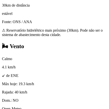
30km de distância
estável
Fonte: ONS / ANA
⚠
Reservatório hidrelétrico mais próximo (30km). Pode não ser o
sistema de abastecimento desta cidade.
🌬️
Vento
Calmo
4.1
km/h
↙ de ENE
Máx hoje:
19.3 km/h
Rajada:
40 km/h
Dom.:
NO
Open-Meteo