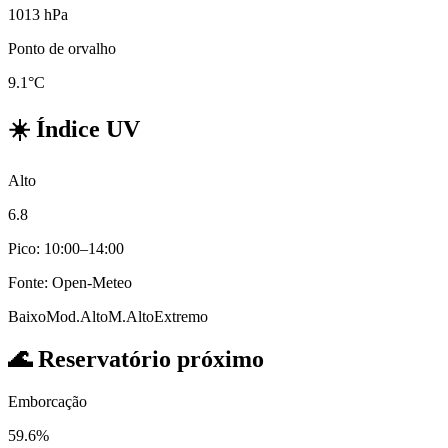
1013 hPa
Ponto de orvalho
9.1°C
☀️
Índice UV
Alto
6.8
Pico: 10:00–14:00
Fonte: Open-Meteo
Baixo
Mod.
Alto
M.Alto
Extremo
🌊
Reservatório próximo
Emborcação
59.6%