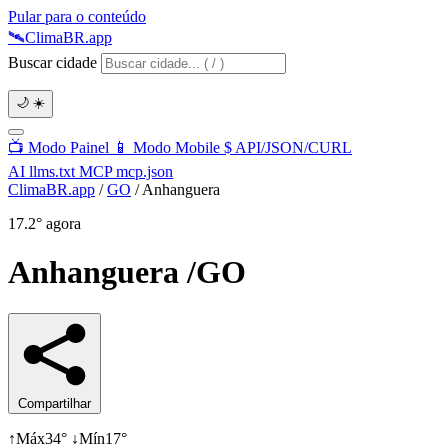
Pular para o conteúdo
🛰️
Clima
BR
.app
Buscar cidade
🌙
☀️
📺
Modo Painel
📱
Modo Mobile
$
API/JSON/CURL
AI
llms.txt
MCP
mcp.json
ClimaBR.app
/
GO
/
Anhanguera
17.2°
agora
Anhanguera
/GO
Compartilhar
↑
Máx
34°
↓
Mín
17°