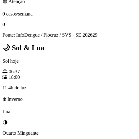
🟡 Atenção
0 casos/semana
0
Fonte: InfoDengue / Fiocruz / SVS
· SE 202629
🌙
Sol & Lua
Sol hoje
🌅
06:37
🌇
18:00
11.4h de luz
❄️ Inverno
Lua
🌗
Quarto Minguante