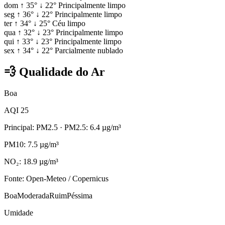
dom
↑
35°
↓
22°
Principalmente limpo
seg
↑
36°
↓
22°
Principalmente limpo
ter
↑
34°
↓
25°
Céu limpo
qua
↑
32°
↓
23°
Principalmente limpo
qui
↑
33°
↓
23°
Principalmente limpo
sex
↑
34°
↓
22°
Parcialmente nublado
💨
Qualidade do Ar
Boa
AQI 25
Principal: PM2.5
· PM2.5: 6.4 µg/m³
PM10: 7.5 µg/m³
NO₂: 18.9 µg/m³
Fonte: Open-Meteo / Copernicus
Boa
Moderada
Ruim
Péssima
Umidade