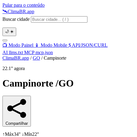
Pular para o conteúdo
🛰️
Clima
BR
.app
Buscar cidade
🌙
☀️
📺
Modo Painel
📱
Modo Mobile
$
API/JSON/CURL
AI
llms.txt
MCP
mcp.json
ClimaBR.app
/
GO
/
Campinorte
22.1°
agora
Campinorte
/GO
Compartilhar
↑
Máx
34°
↓
Mín
22°