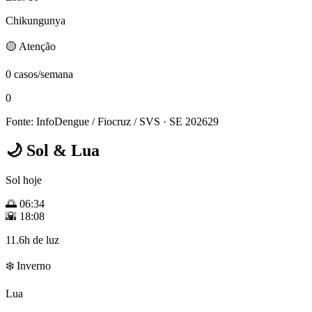
Chikungunya
🟡 Atenção
0 casos/semana
0
Fonte: InfoDengue / Fiocruz / SVS
· SE 202629
🌙
Sol & Lua
Sol hoje
🌅
06:34
🌇
18:08
11.6h de luz
❄️ Inverno
Lua