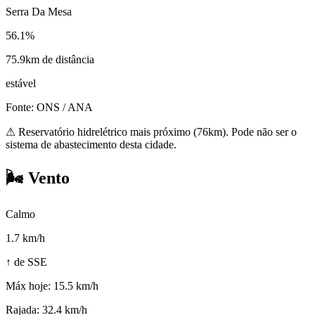
Serra Da Mesa
56.1%
75.9km de distância
estável
Fonte: ONS / ANA
⚠
Reservatório hidrelétrico mais próximo (76km). Pode não ser o
sistema de abastecimento desta cidade.
🌬️
Vento
Calmo
1.7
km/h
↑ de SSE
Máx hoje:
15.5 km/h
Rajada:
32.4 km/h