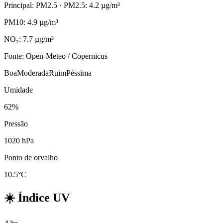
Principal: PM2.5
· PM2.5: 4.2 µg/m³
PM10: 4.9 µg/m³
NO₂: 7.7 µg/m³
Fonte: Open-Meteo / Copernicus
Boa
Moderada
Ruim
Péssima
Umidade
62%
Pressão
1020 hPa
Ponto de orvalho
10.5°C
☀️
Índice UV