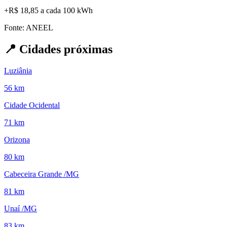
+
R$ 18,85
a cada 100 kWh
Fonte: ANEEL
📍
Cidades próximas
Luziânia
56 km
Cidade Ocidental
71 km
Orizona
80 km
Cabeceira Grande /MG
81 km
Unaí /MG
83 km