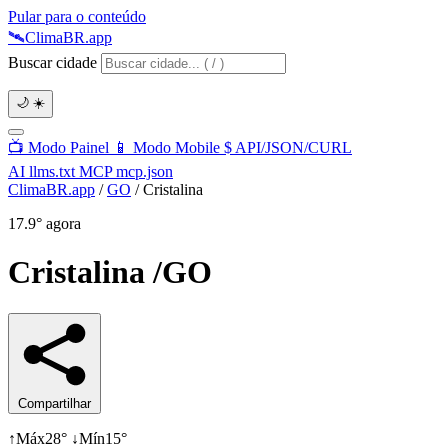
Pular para o conteúdo
🛰️
Clima
BR
.app
Buscar cidade
🌙
☀️
📺
Modo Painel
📱
Modo Mobile
$
API/JSON/CURL
AI
llms.txt
MCP
mcp.json
ClimaBR.app
/
GO
/
Cristalina
17.9°
agora
Cristalina
/GO
Compartilhar
↑
Máx
28°
↓
Mín
15°