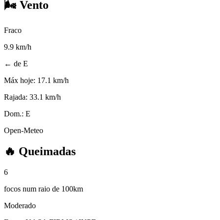
🌬️
Vento
Fraco
9.9
km/h
← de E
Máx hoje:
17.1 km/h
Rajada:
33.1 km/h
Dom.:
E
Open-Meteo
🔥
Queimadas
6
focos num raio de 100km
Moderado