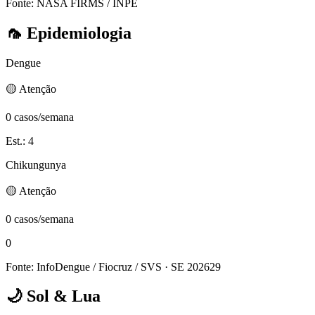
Fonte: NASA FIRMS / INPE
🦟
Epidemiologia
Dengue
🟡 Atenção
0 casos/semana
Est.: 4
Chikungunya
🟡 Atenção
0 casos/semana
0
Fonte: InfoDengue / Fiocruz / SVS
· SE 202629
🌙
Sol & Lua