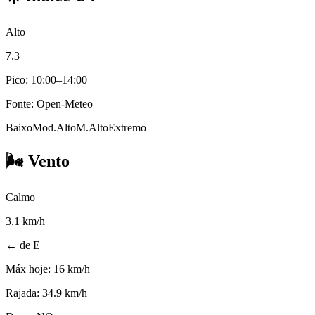
Alto
7.3
Pico: 10:00–14:00
Fonte: Open-Meteo
Baixo
Mod.
Alto
M.Alto
Extremo
🌬️
Vento
Calmo
3.1
km/h
← de E
Máx hoje:
16 km/h
Rajada:
34.9 km/h