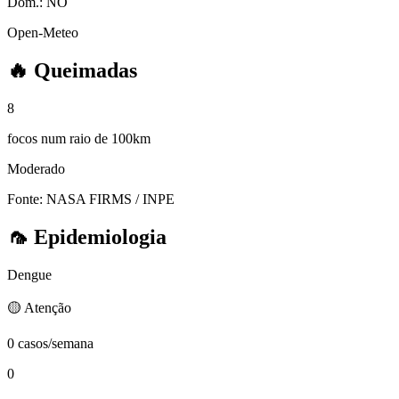
Dom.:
NO
Open-Meteo
🔥
Queimadas
8
focos num raio de 100km
Moderado
Fonte: NASA FIRMS / INPE
🦟
Epidemiologia
Dengue
🟡 Atenção
0 casos/semana
0