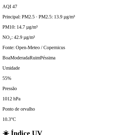
AQI 47
Principal: PM2.5
· PM2.5: 13.9 µg/m³
PM10: 14.7 µg/m³
NO₂: 42.9 µg/m³
Fonte: Open-Meteo / Copernicus
Boa
Moderada
Ruim
Péssima
Umidade
55%
Pressão
1012 hPa
Ponto de orvalho
10.3°C
☀️
Índice UV