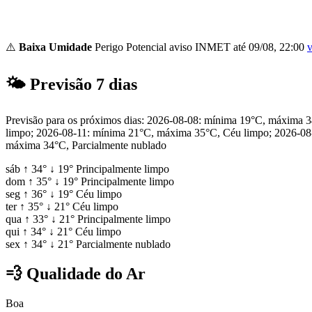
⚠️
Baixa Umidade
Perigo Potencial
aviso INMET até 09/08, 22:00
v
🌤
Previsão 7 dias
Previsão para os próximos dias: 2026-08-08: mínima 19°C, máxima 
limpo; 2026-08-11: mínima 21°C, máxima 35°C, Céu limpo; 2026-08
máxima 34°C, Parcialmente nublado
sáb
↑
34°
↓
19°
Principalmente limpo
dom
↑
35°
↓
19°
Principalmente limpo
seg
↑
36°
↓
19°
Céu limpo
ter
↑
35°
↓
21°
Céu limpo
qua
↑
33°
↓
21°
Principalmente limpo
qui
↑
34°
↓
21°
Céu limpo
sex
↑
34°
↓
21°
Parcialmente nublado
💨
Qualidade do Ar
Boa