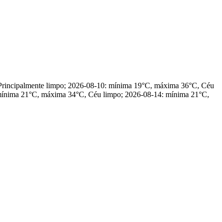
 Principalmente limpo; 2026-08-10: mínima 19°C, máxima 36°C, Céu
mínima 21°C, máxima 34°C, Céu limpo; 2026-08-14: mínima 21°C,