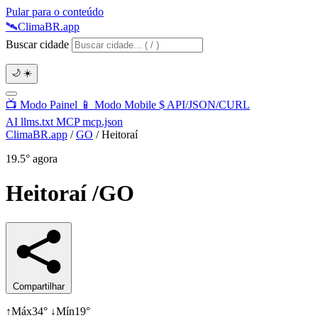
Pular para o conteúdo
🛰️
Clima
BR
.app
Buscar cidade
🌙
☀️
📺
Modo Painel
📱
Modo Mobile
$
API/JSON/CURL
AI
llms.txt
MCP
mcp.json
ClimaBR.app
/
GO
/
Heitoraí
19.5°
agora
Heitoraí
/GO
Compartilhar
↑
Máx
34°
↓
Mín
19°