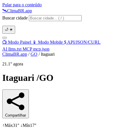
Pular para o conteúdo
🛰️
Clima
BR
.app
Buscar cidade
🌙
☀️
📺
Modo Painel
📱
Modo Mobile
$
API/JSON/CURL
AI
llms.txt
MCP
mcp.json
ClimaBR.app
/
GO
/
Itaguari
21.1°
agora
Itaguari
/GO
Compartilhar
↑
Máx
31°
↓
Mín
17°