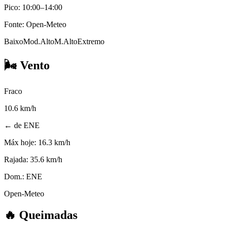
Pico: 10:00–14:00
Fonte: Open-Meteo
Baixo
Mod.
Alto
M.Alto
Extremo
🌬️
Vento
Fraco
10.6
km/h
← de ENE
Máx hoje:
16.3 km/h
Rajada:
35.6 km/h
Dom.:
ENE
Open-Meteo
🔥
Queimadas