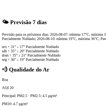
🌤
Previsão 7 dias
Previsão para os próximos dias: 2026-08-07: mínima 17°C, máxima
Parcialmente Nublado; 2026-08-10: mínima 19°C, máxima 36°C, Par
sex
↑
31°
↓
17°
Parcialmente Nublado
sáb
↑
35°
↓
20°
Parcialmente Nublado
dom
↑
35°
↓
21°
Parcialmente Nublado
seg
↑
36°
↓
19°
Parcialmente Nublado
💨
Qualidade do Ar
Boa
AQI 20
Principal: PM2.5
· PM2.5: 4.5 µg/m³
PM10: 4.7 µg/m³