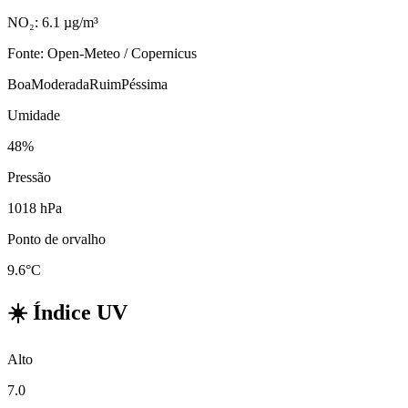
NO₂: 6.1 µg/m³
Fonte: Open-Meteo / Copernicus
Boa
Moderada
Ruim
Péssima
Umidade
48%
Pressão
1018 hPa
Ponto de orvalho
9.6°C
☀️
Índice UV
Alto
7.0