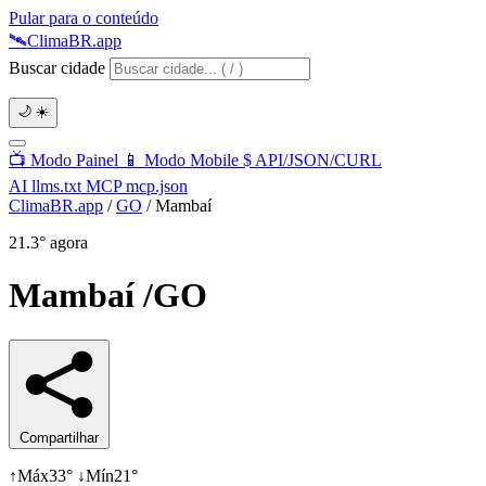
Pular para o conteúdo
🛰️
Clima
BR
.app
Buscar cidade
🌙
☀️
📺
Modo Painel
📱
Modo Mobile
$
API/JSON/CURL
AI
llms.txt
MCP
mcp.json
ClimaBR.app
/
GO
/
Mambaí
21.3°
agora
Mambaí
/GO
Compartilhar
↑
Máx
33°
↓
Mín
21°