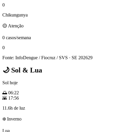
0
Chikungunya
🟡 Atenção
0 casos/semana
0
Fonte: InfoDengue / Fiocruz / SVS
· SE 202629
🌙
Sol & Lua
Sol hoje
🌅
06:22
🌇
17:56
11.6h de luz
❄️ Inverno
Lua