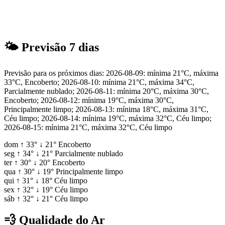
🌤
Previsão 7 dias
Previsão para os próximos dias: 2026-08-09: mínima 21°C, máxima
33°C, Encoberto; 2026-08-10: mínima 21°C, máxima 34°C,
Parcialmente nublado; 2026-08-11: mínima 20°C, máxima 30°C,
Encoberto; 2026-08-12: mínima 19°C, máxima 30°C,
Principalmente limpo; 2026-08-13: mínima 18°C, máxima 31°C,
Céu limpo; 2026-08-14: mínima 19°C, máxima 32°C, Céu limpo;
2026-08-15: mínima 21°C, máxima 32°C, Céu limpo
dom
↑
33°
↓
21°
Encoberto
seg
↑
34°
↓
21°
Parcialmente nublado
ter
↑
30°
↓
20°
Encoberto
qua
↑
30°
↓
19°
Principalmente limpo
qui
↑
31°
↓
18°
Céu limpo
sex
↑
32°
↓
19°
Céu limpo
sáb
↑
32°
↓
21°
Céu limpo
💨
Qualidade do Ar