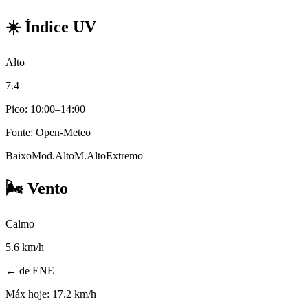
☀️
Índice UV
Alto
7.4
Pico: 10:00–14:00
Fonte: Open-Meteo
Baixo
Mod.
Alto
M.Alto
Extremo
🌬️
Vento
Calmo
5.6
km/h
← de ENE
Máx hoje:
17.2 km/h