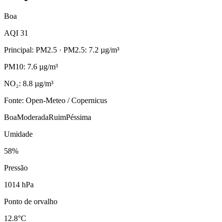
Boa
AQI 31
Principal: PM2.5
· PM2.5: 7.2 µg/m³
PM10: 7.6 µg/m³
NO₂: 8.8 µg/m³
Fonte: Open-Meteo / Copernicus
Boa
Moderada
Ruim
Péssima
Umidade
58%
Pressão
1014 hPa
Ponto de orvalho
12.8°C