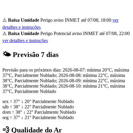
⚠️
Baixa Umidade
Perigo
aviso INMET até 07/08, 18:00
ver
detalhes e instruções
⚠️
Baixa Umidade
Perigo Potencial
aviso INMET até 07/08, 22:00
ver detalhes e instruções
🌤
Previsão 7 dias
Previsão para os próximos dias: 2026-08-07: mínima 20°C, máxima
37°C, Parcialmente Nublado; 2026-08-08: mínima 22°C, máxima
38°C, Parcialmente Nublado; 2026-08-09: mínima 22°C, máxima
38°C, Parcialmente Nublado; 2026-08-10: mínima 21°C, máxima
37°C, Parcialmente Nublado
sex
↑
37°
↓
20°
Parcialmente Nublado
sáb
↑
38°
↓
22°
Parcialmente Nublado
dom
↑
38°
↓
22°
Parcialmente Nublado
seg
↑
37°
↓
21°
Parcialmente Nublado
💨
Qualidade do Ar