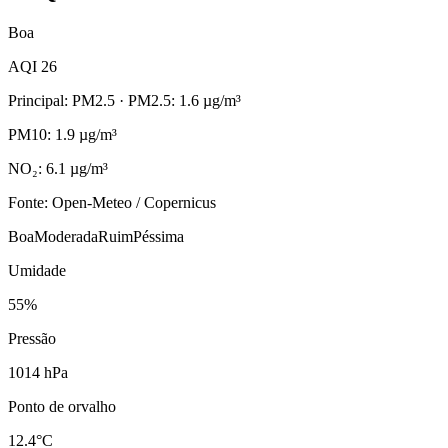
Boa
AQI 26
Principal: PM2.5
· PM2.5: 1.6 µg/m³
PM10: 1.9 µg/m³
NO₂: 6.1 µg/m³
Fonte: Open-Meteo / Copernicus
Boa
Moderada
Ruim
Péssima
Umidade
55%
Pressão
1014 hPa
Ponto de orvalho
12.4°C