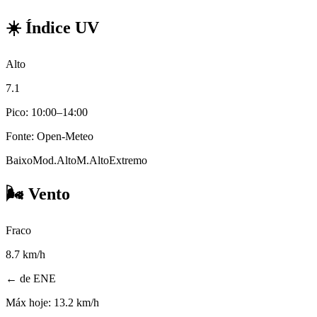
☀️
Índice UV
Alto
7.1
Pico: 10:00–14:00
Fonte: Open-Meteo
Baixo
Mod.
Alto
M.Alto
Extremo
🌬️
Vento
Fraco
8.7
km/h
← de ENE
Máx hoje:
13.2 km/h