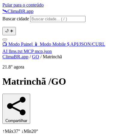
Pular para o conteúdo
🛰️
Clima
BR
.app
Buscar cidade
🌙
☀️
📺
Modo Painel
📱
Modo Mobile
$
API/JSON/CURL
AI
llms.txt
MCP
mcp.json
ClimaBR.app
/
GO
/
Matrinchã
21.8°
agora
Matrinchã
/GO
Compartilhar
↑
Máx
37°
↓
Mín
20°