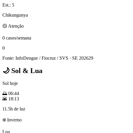
Est.: 5
Chikungunya
🟡 Atenção
0 casos/semana
0
Fonte: InfoDengue / Fiocruz / SVS
· SE 202629
🌙
Sol & Lua
Sol hoje
🌅
06:44
🌇
18:13
11.5h de luz
❄️ Inverno
Lua