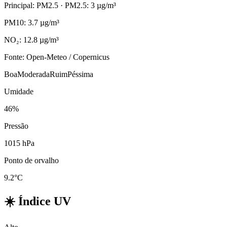
Principal: PM2.5
· PM2.5: 3 µg/m³
PM10: 3.7 µg/m³
NO₂: 12.8 µg/m³
Fonte: Open-Meteo / Copernicus
Boa
Moderada
Ruim
Péssima
Umidade
46%
Pressão
1015 hPa
Ponto de orvalho
9.2°C
☀️
Índice UV