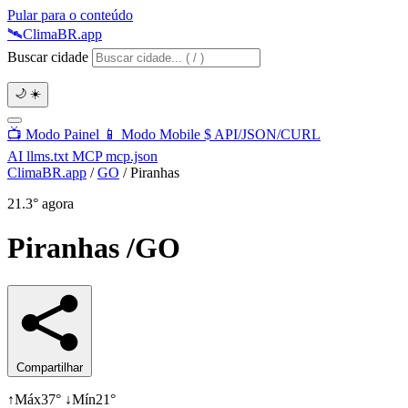
Pular para o conteúdo
🛰️
Clima
BR
.app
Buscar cidade
🌙
☀️
📺
Modo Painel
📱
Modo Mobile
$
API/JSON/CURL
AI
llms.txt
MCP
mcp.json
ClimaBR.app
/
GO
/
Piranhas
21.3°
agora
Piranhas
/GO
Compartilhar
↑
Máx
37°
↓
Mín
21°