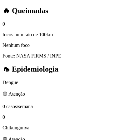
🔥
Queimadas
0
focos num raio de 100km
Nenhum foco
Fonte: NASA FIRMS / INPE
🦟
Epidemiologia
Dengue
🟡 Atenção
0 casos/semana
0
Chikungunya
🟡 Atenção