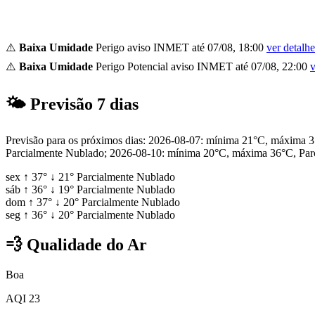
⚠️
Baixa Umidade
Perigo
aviso INMET até 07/08, 18:00
ver detalhe
⚠️
Baixa Umidade
Perigo Potencial
aviso INMET até 07/08, 22:00
v
🌤
Previsão 7 dias
Previsão para os próximos dias: 2026-08-07: mínima 21°C, máxima
Parcialmente Nublado; 2026-08-10: mínima 20°C, máxima 36°C, Par
sex
↑
37°
↓
21°
Parcialmente Nublado
sáb
↑
36°
↓
19°
Parcialmente Nublado
dom
↑
37°
↓
20°
Parcialmente Nublado
seg
↑
36°
↓
20°
Parcialmente Nublado
💨
Qualidade do Ar
Boa
AQI 23