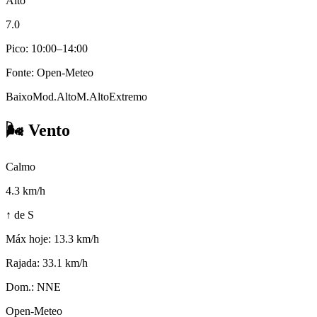
Alto
7.0
Pico: 10:00–14:00
Fonte: Open-Meteo
Baixo
Mod.
Alto
M.Alto
Extremo
🌬️
Vento
Calmo
4.3
km/h
↑ de S
Máx hoje:
13.3 km/h
Rajada:
33.1 km/h
Dom.:
NNE
Open-Meteo