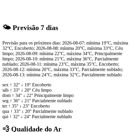
🌤
Previsão 7 dias
Previsão para os próximos dias: 2026-08-07: mínima 19°C, máxima
32°C, Encoberto; 2026-08-08: mínima 20°C, máxima 33°C, Céu
limpo; 2026-08-09: mínima 22°C, máxima 34°C, Principalmente
limpo; 2026-08-10: mínima 21°C, máxima 36°C, Parcialmente
nublado; 2026-08-11: mínima 23°C, máxima 35°C, Encoberto;
2026-08-12: mínima 20°C, máxima 33°C, Parcialmente nublado;
2026-08-13: mínima 24°C, máxima 32°C, Parcialmente nublado
sex
↑
32°
↓
19°
Encoberto
sáb
↑
33°
↓
20°
Céu limpo
dom
↑
34°
↓
22°
Principalmente limpo
seg
↑
36°
↓
21°
Parcialmente nublado
ter
↑
35°
↓
23°
Encoberto
qua
↑
33°
↓
20°
Parcialmente nublado
qui
↑
32°
↓
24°
Parcialmente nublado
💨
Qualidade do Ar