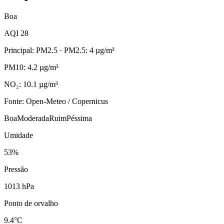
Boa
AQI 28
Principal: PM2.5
· PM2.5: 4 µg/m³
PM10: 4.2 µg/m³
NO₂: 10.1 µg/m³
Fonte: Open-Meteo / Copernicus
Boa
Moderada
Ruim
Péssima
Umidade
53%
Pressão
1013 hPa
Ponto de orvalho
9.4°C