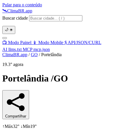
Pular para o conteúdo
🛰️
Clima
BR
.app
Buscar cidade
🌙
☀️
📺
Modo Painel
📱
Modo Mobile
$
API/JSON/CURL
AI
llms.txt
MCP
mcp.json
ClimaBR.app
/
GO
/
Portelândia
19.3°
agora
Portelândia
/GO
Compartilhar
↑
Máx
32°
↓
Mín
19°