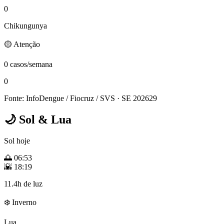
0
Chikungunya
🟡 Atenção
0 casos/semana
0
Fonte: InfoDengue / Fiocruz / SVS
· SE 202629
🌙
Sol & Lua
Sol hoje
🌅
06:53
🌇
18:19
11.4h de luz
❄️ Inverno
Lua