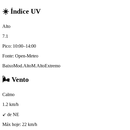
☀️
Índice UV
Alto
7.1
Pico: 10:00–14:00
Fonte: Open-Meteo
Baixo
Mod.
Alto
M.Alto
Extremo
🌬️
Vento
Calmo
1.2
km/h
↙ de NE
Máx hoje:
22 km/h