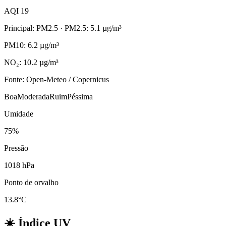
AQI 19
Principal: PM2.5
· PM2.5: 5.1 µg/m³
PM10: 6.2 µg/m³
NO₂: 10.2 µg/m³
Fonte: Open-Meteo / Copernicus
Boa
Moderada
Ruim
Péssima
Umidade
75%
Pressão
1018 hPa
Ponto de orvalho
13.8°C
☀️
Índice UV