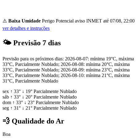
⚠️
Baixa Umidade
Perigo Potencial
aviso INMET até 07/08, 22:00
ver detalhes e instruções
🌤
Previsão 7 dias
Previsão para os próximos dias: 2026-08-07: mínima 19°C, máxima
33°C, Parcialmente Nublado; 2026-08-08: mínima 20°C, máxima
33°C, Parcialmente Nublado; 2026-08-09: mínima 23°C, máxima
33°C, Parcialmente Nublado; 2026-08-10: mínima 21°C, máxima
31°C, Parcialmente Nublado
sex
↑
33°
↓
19°
Parcialmente Nublado
sáb
↑
33°
↓
20°
Parcialmente Nublado
dom
↑
33°
↓
23°
Parcialmente Nublado
seg
↑
31°
↓
21°
Parcialmente Nublado
💨
Qualidade do Ar
Boa