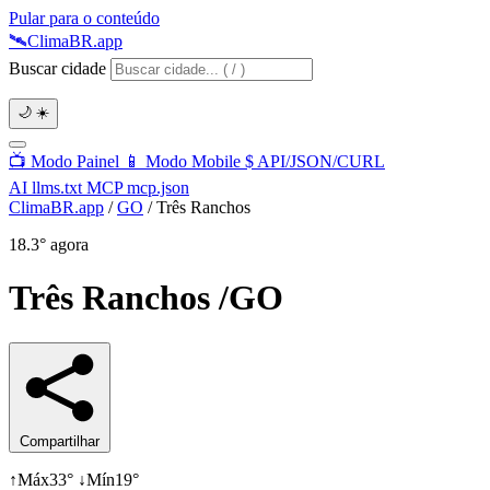
Pular para o conteúdo
🛰️
Clima
BR
.app
Buscar cidade
🌙
☀️
📺
Modo Painel
📱
Modo Mobile
$
API/JSON/CURL
AI
llms.txt
MCP
mcp.json
ClimaBR.app
/
GO
/
Três Ranchos
18.3°
agora
Três Ranchos
/GO
Compartilhar
↑
Máx
33°
↓
Mín
19°