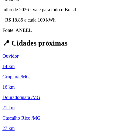
julho de 2026 · vale para todo o Brasil
+
R$ 18,85
a cada 100 kWh
Fonte: ANEEL
📍
Cidades próximas
Ouvidor
14 km
Grupiara /MG
16 km
Douradoquara /MG
21 km
Cascalho Rico /MG
27 km