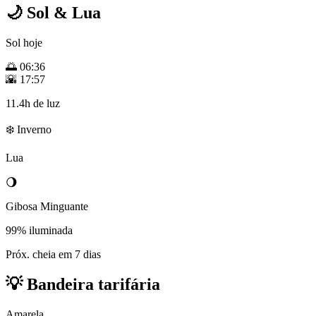
🌙
Sol & Lua
Sol hoje
🌅
06:36
🌇
17:57
11.4h de luz
❄️ Inverno
Lua
🌖
Gibosa Minguante
99% iluminada
Próx. cheia em 7 dias
💡
Bandeira tarifária
Amarela