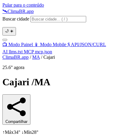
Pular para o conteúdo
🛰️
Clima
BR
.app
Buscar cidade
🌙
☀️
📺
Modo Painel
📱
Modo Mobile
$
API/JSON/CURL
AI
llms.txt
MCP
mcp.json
ClimaBR.app
/
MA
/
Cajari
25.6°
agora
Cajari
/MA
Compartilhar
↑
Máx
34°
↓
Mín
28°