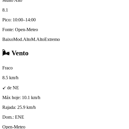
Muito Alto
8.1
Pico: 10:00–14:00
Fonte: Open-Meteo
Baixo
Mod.
Alto
M.Alto
Extremo
🌬️
Vento
Fraco
8.5
km/h
↙ de NE
Máx hoje:
10.1 km/h
Rajada:
25.9 km/h
Dom.:
ENE
Open-Meteo