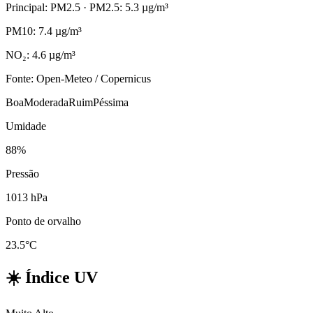
Principal: PM2.5
· PM2.5: 5.3 µg/m³
PM10: 7.4 µg/m³
NO₂: 4.6 µg/m³
Fonte: Open-Meteo / Copernicus
Boa
Moderada
Ruim
Péssima
Umidade
88%
Pressão
1013 hPa
Ponto de orvalho
23.5°C
☀️
Índice UV