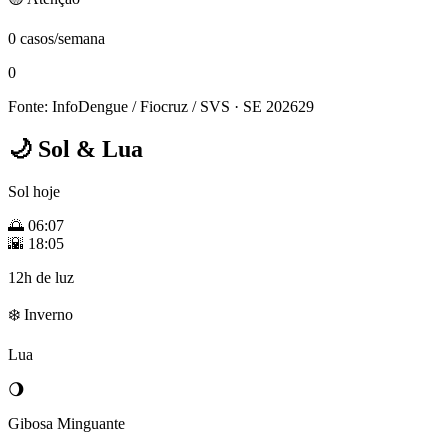
0 casos/semana
0
Fonte: InfoDengue / Fiocruz / SVS
· SE 202629
🌙
Sol & Lua
Sol hoje
🌅
06:07
🌇
18:05
12h de luz
❄️ Inverno
Lua
🌖
Gibosa Minguante