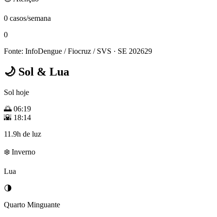
0 casos/semana
0
Fonte: InfoDengue / Fiocruz / SVS
· SE 202629
🌙
Sol & Lua
Sol hoje
🌅
06:19
🌇
18:14
11.9h de luz
❄️ Inverno
Lua
🌗
Quarto Minguante