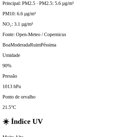
Principal: PM2.5
· PM2.5: 5.6 µg/m³
PM10: 6.6 µg/m³
NO₂: 3.1 µg/m³
Fonte: Open-Meteo / Copernicus
Boa
Moderada
Ruim
Péssima
Umidade
90%
Pressão
1013 hPa
Ponto de orvalho
21.5°C
☀️
Índice UV