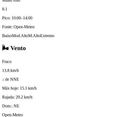
Muito Alto
8.1
Pico: 10:00–14:00
Fonte: Open-Meteo
Baixo
Mod.
Alto
M.Alto
Extremo
🌬️
Vento
Fraco
13.8
km/h
↓ de NNE
Máx hoje:
15.1 km/h
Rajada:
29.2 km/h
Dom.:
NE
Open-Meteo