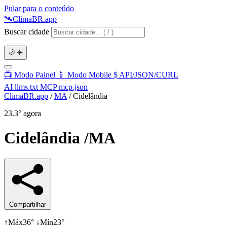
Pular para o conteúdo
🛰️
Clima
BR
.app
Buscar cidade
🌙
☀️
📺
Modo Painel
📱
Modo Mobile
$
API/JSON/CURL
AI
llms.txt
MCP
mcp.json
ClimaBR.app
/
MA
/
Cidelândia
23.3°
agora
Cidelândia
/MA
Compartilhar
↑
Máx
36°
↓
Mín
23°