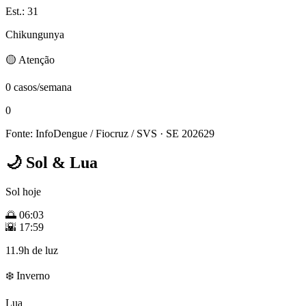
Est.: 31
Chikungunya
🟡 Atenção
0 casos/semana
0
Fonte: InfoDengue / Fiocruz / SVS
· SE 202629
🌙
Sol & Lua
Sol hoje
🌅
06:03
🌇
17:59
11.9h de luz
❄️ Inverno
Lua