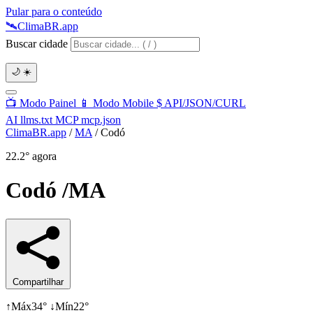
Pular para o conteúdo
🛰️
Clima
BR
.app
Buscar cidade
🌙
☀️
📺
Modo Painel
📱
Modo Mobile
$
API/JSON/CURL
AI
llms.txt
MCP
mcp.json
ClimaBR.app
/
MA
/
Codó
22.2°
agora
Codó
/MA
Compartilhar
↑
Máx
34°
↓
Mín
22°