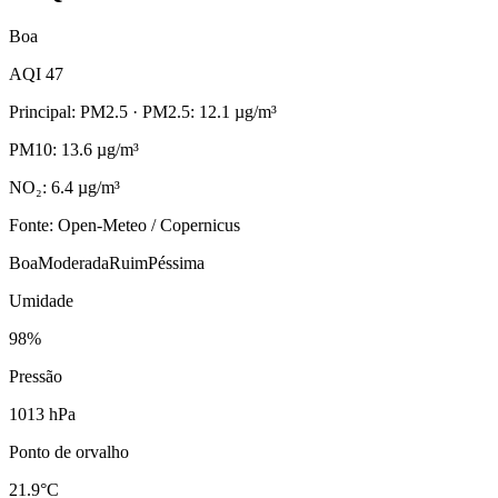
Boa
AQI 47
Principal: PM2.5
· PM2.5: 12.1 µg/m³
PM10: 13.6 µg/m³
NO₂: 6.4 µg/m³
Fonte: Open-Meteo / Copernicus
Boa
Moderada
Ruim
Péssima
Umidade
98%
Pressão
1013 hPa
Ponto de orvalho
21.9°C