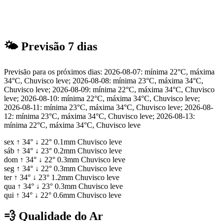
🌤
Previsão 7 dias
Previsão para os próximos dias: 2026-08-07: mínima 22°C, máxima
34°C, Chuvisco leve; 2026-08-08: mínima 23°C, máxima 34°C,
Chuvisco leve; 2026-08-09: mínima 22°C, máxima 34°C, Chuvisco
leve; 2026-08-10: mínima 22°C, máxima 34°C, Chuvisco leve;
2026-08-11: mínima 23°C, máxima 34°C, Chuvisco leve; 2026-08-
12: mínima 23°C, máxima 34°C, Chuvisco leve; 2026-08-13:
mínima 22°C, máxima 34°C, Chuvisco leve
sex
↑
34°
↓
22°
0.1mm
Chuvisco leve
sáb
↑
34°
↓
23°
0.2mm
Chuvisco leve
dom
↑
34°
↓
22°
0.3mm
Chuvisco leve
seg
↑
34°
↓
22°
0.3mm
Chuvisco leve
ter
↑
34°
↓
23°
1.2mm
Chuvisco leve
qua
↑
34°
↓
23°
0.3mm
Chuvisco leve
qui
↑
34°
↓
22°
0.6mm
Chuvisco leve
💨
Qualidade do Ar