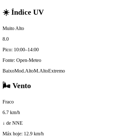
☀️
Índice UV
Muito Alto
8.0
Pico: 10:00–14:00
Fonte: Open-Meteo
Baixo
Mod.
Alto
M.Alto
Extremo
🌬️
Vento
Fraco
6.7
km/h
↓ de NNE
Máx hoje:
12.9 km/h